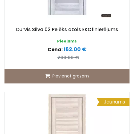
Durvis Silva 02 Pelēks ozols EKOfinierējums
Pieejams
162.00 €
Cena:
200.00 €
Pievienot grozam
Jaunums