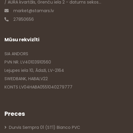
/ AURA kvartāls, Grenču iela 2 - datums sekos...
market@stamars.lv
27850656
Mūsu rekvizīti
SIA ANDORS
PVN NR. LV40103910560
Lejupes iela 10, Ādaži, LV-2164
SWEDBANK, HABALV22
KONTS LV04HABA0551040279777
Preces
Durvis Sempra 01 (ST1) Bianco PVC