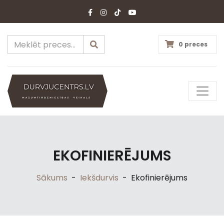
0 preces
EKOFINIERĒJUMS
Sākums
-
Iekšdurvis
-
Ekofinierējums