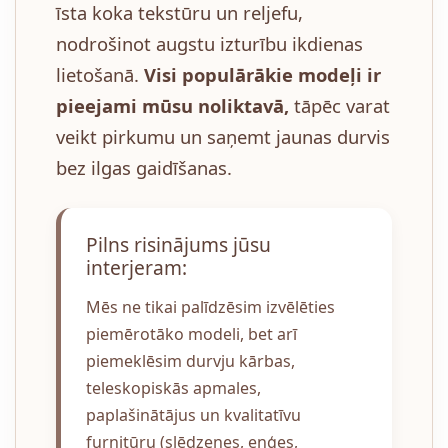
īsta koka tekstūru un reljefu,
nodrošinot augstu izturību ikdienas
lietošanā.
Visi populārākie modeļi ir
pieejami mūsu noliktavā,
tāpēc varat
veikt pirkumu un saņemt jaunas durvis
bez ilgas gaidīšanas.
Pilns risinājums jūsu
interjeram:
Mēs ne tikai palīdzēsim izvēlēties
piemērotāko modeli, bet arī
piemeklēsim durvju kārbas,
teleskopiskās apmales,
paplašinātājus un kvalitatīvu
furnitūru (slēdzenes, eņģes,