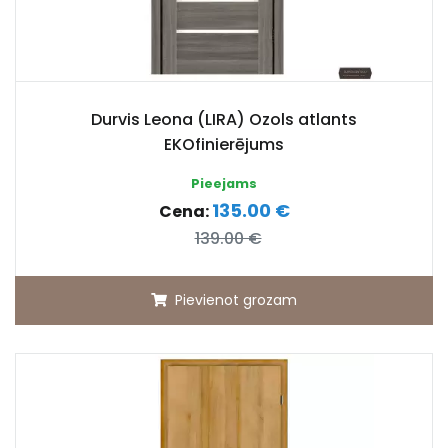
Durvis Leona (LIRA) Ozols atlants
EKOfinierējums
Pieejams
135.00 €
Cena:
139.00 €
Pievienot grozam