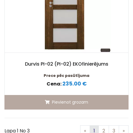
Durvis PI-02 (PI-02) EKOfinierējums
Prece pēc pasūtījuma
235.00 €
Cena:
Pievienot grozam
Iepriekšējā
Nā
Lapa 1 No 3
«
1
2
3
»