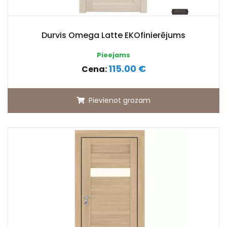
Durvis Omega Latte EKOfinierējums
Pieejams
115.00 €
Cena:
Pievienot grozam