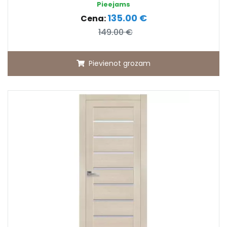
Pieejams
135.00 €
Cena:
149.00 €
Pievienot grozam