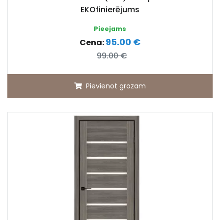
EKOfinierējums
Pieejams
95.00 €
Cena:
99.00 €
Pievienot grozam