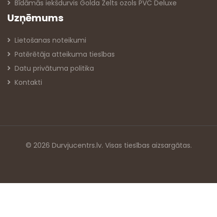
Bīdāmās iekšdurvis Golda Zelts ozols PVC Deluxe
Uzņēmums
Lietošanas noteikumi
Patērētāja atteikuma tiesības
Datu privātuma politika
Kontakti
© 2026 Durvjucentrs.lv. Visas tiesības aizsargātas.