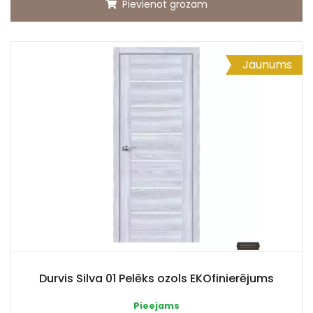
Pievienot grozam
Jaunums
Durvis Silva 01 Pelēks ozols EKOfinierējums
Pieejams