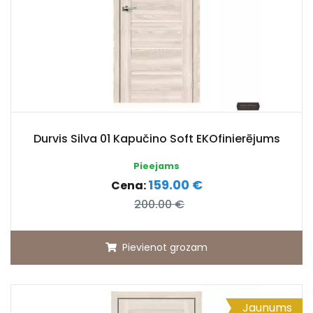
Durvis Silva 01 Kapučino Soft EKOfinierējums
Pieejams
159.00 €
Cena:
200.00 €
Pievienot grozam
Jaunums