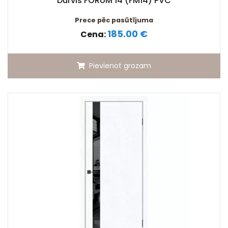
Durvis FORUM 14 (FM14) PVC
Prece pēc pasūtījuma
185.00 €
Cena:
Pievienot grozam