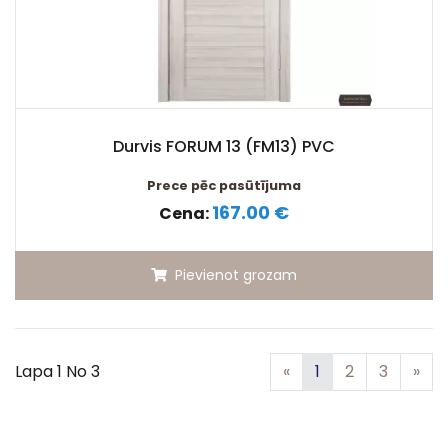
Durvis FORUM 13 (FM13) PVC
Prece pēc pasūtījuma
167.00 €
Cena:
Pievienot grozam
Iepriekšējā
Nā
Lapa 1 No 3
«
1
2
3
»