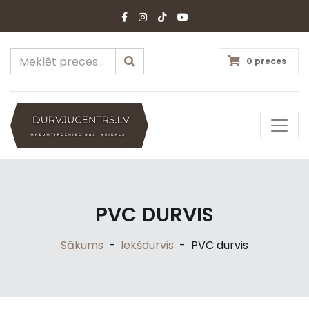
0 preces
PVC DURVIS
Sākums
-
Iekšdurvis
-
PVC durvis