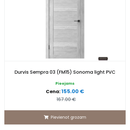
Durvis Sempra 03 (FM15) Sonoma light PVC
Pieejams
155.00 €
Cena:
167.00 €
Pievienot grozam