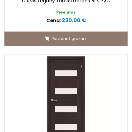
Durvis Legacy Tumšs betons BLK PVC
Pieejams
230.00 €
Cena:
Pievienot grozam