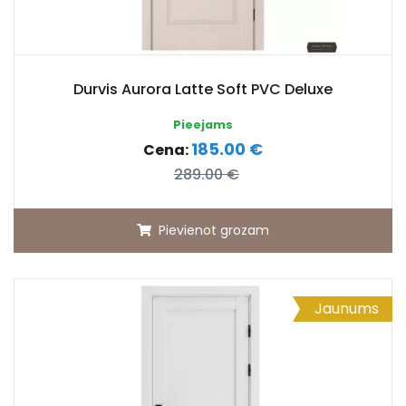
Durvis Aurora Latte Soft PVC Deluxe
Pieejams
185.00 €
Cena:
289.00 €
Pievienot grozam
Jaunums