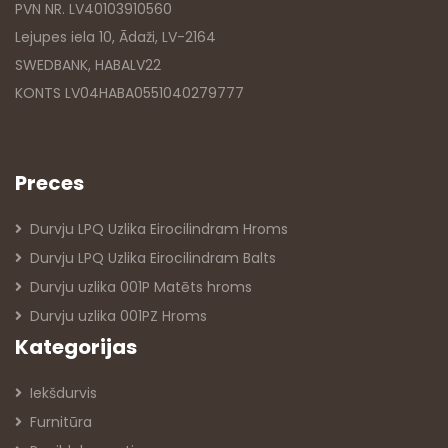
PVN NR. LV40103910560
Lejupes iela 10, Ādaži, LV-2164
SWEDBANK, HABALV22
KONTS LV04HABA0551040279777
Preces
Durvju LPQ Uzlika Eirocilindram Hroms
Durvju LPQ Uzlika Eirocilindram Balts
Durvju uzlika 001P Matēts hroms
Durvju uzlika 001PZ Hroms
Kategorijas
Iekšdurvis
Furnitūra