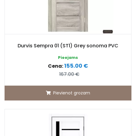
Durvis Sempra 01 (ST1) Grey sonoma PVC
Pieejams
155.00 €
Cena:
167.00 €
Pievienot grozam