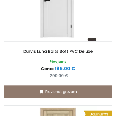
Durvis Luna Balts Soft PVC Deluxe
Pieejams
185.00 €
Cena:
200.00 €
Pievienot grozam
Jaunums