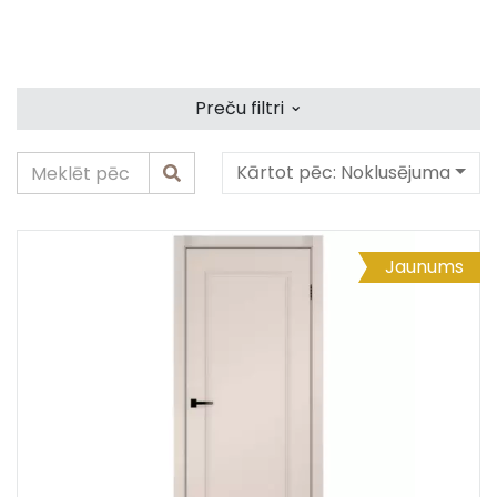
⌄
Preču filtri
Kārtot pēc:
Noklusējuma
Jaunums