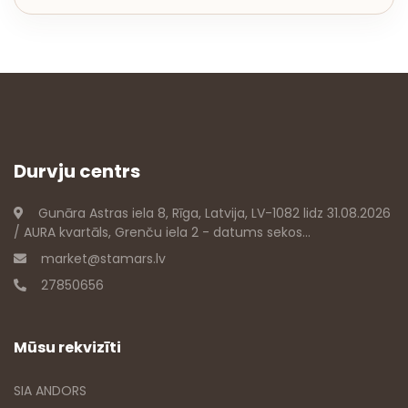
Durvju centrs
Gunāra Astras iela 8, Rīga, Latvija, LV-1082 lidz 31.08.2026
/ AURA kvartāls, Grenču iela 2 - datums sekos...
market@stamars.lv
27850656
Mūsu rekvizīti
SIA ANDORS