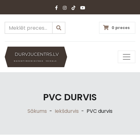
0 preces
PVC DURVIS
Sākums
-
Iekšdurvis
-
PVC durvis