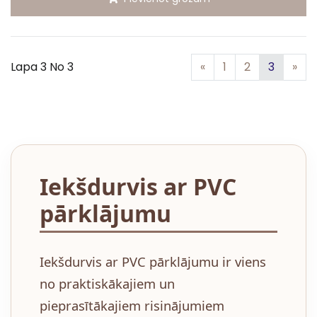
Iepriekšējā
Nā
Lapa 3 No 3
«
1
2
3
»
Iekšdurvis ar PVC
pārklājumu
Iekšdurvis ar PVC pārklājumu ir viens
no praktiskākajiem un
pieprasītākajiem risinājumiem