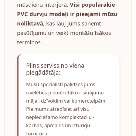
mūsdienu interjerā.
Visi populārākie
PVC durvju modeļi ir pieejami mūsu
noliktavā,
kas ļauj jums saņemt
pasūtījumu un veikt montāžu īsākos
termiņos.
Pilns serviss no viena
piegādātāja:
Mūsu speciālisti palīdzēs jums
izvēlēties piemērotāko risinājumu
mājai, dzīvoklim vai komerctelpām.
Pie mums atradīsiet arī visu
nepieciešamo komplektāciju -
kārbas, apmales un izturīgu
furnitūru.