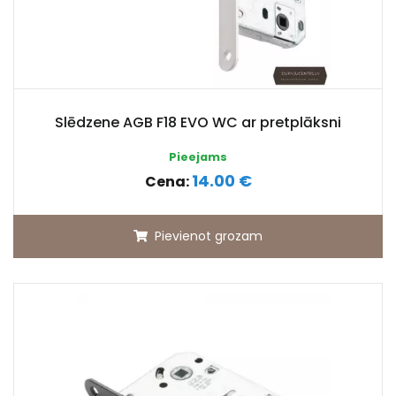
Slēdzene AGB F18 EVO WC ar pretplāksni
Pieejams
14.00 €
Cena:
Pievienot grozam