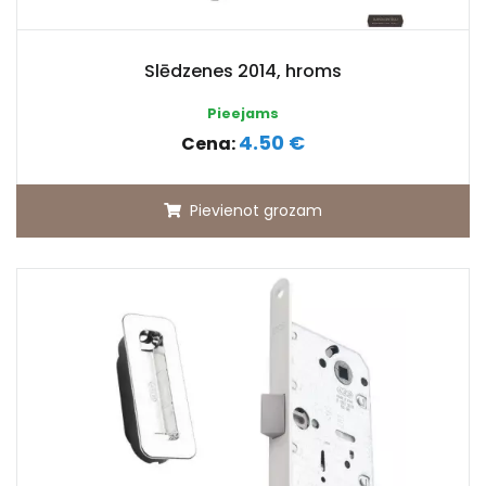
Slēdzenes 2014, hroms
Pieejams
4.50 €
Cena:
Pievienot grozam