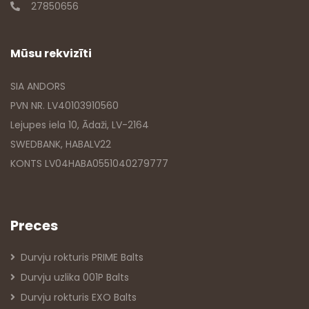
27850656
Mūsu rekvizīti
SIA ANDORS
PVN NR. LV40103910560
Lejupes iela 10, Ādaži, LV-2164
SWEDBANK, HABALV22
KONTS LV04HABA0551040279777
Preces
Durvju rokturis PRIME Balts
Durvju uzlika 001P Balts
Durvju rokturis EXO Balts