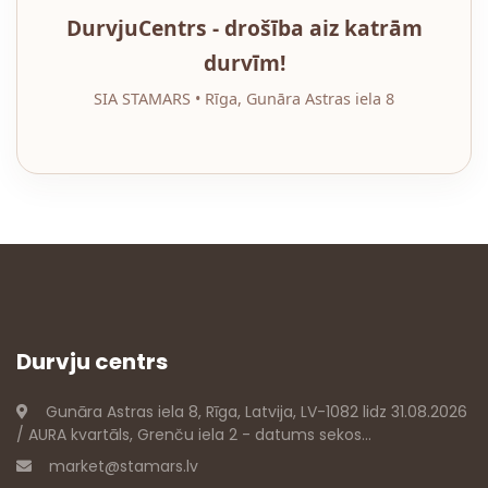
DurvjuCentrs - drošība aiz katrām
durvīm!
SIA STAMARS • Rīga, Gunāra Astras iela 8
Durvju centrs
Gunāra Astras iela 8, Rīga, Latvija, LV-1082 lidz 31.08.2026
/ AURA kvartāls, Grenču iela 2 - datums sekos...
market@stamars.lv