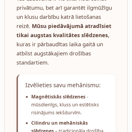
privātumu, bet arī garantēt ilgmūžīgu
un klusu darbību katrā lietošanas
reizē.
Mūsu piedāvājumā atradīsiet
tikai augstas kvalitātes slēdzenes,
kuras ir pārbaudītas laika gaitā un
atbilst augstākajiem drošības
standartiem.
Izvēlieties savu mehānismu:
Magnētiskās slēdzenes
-
mūsdienīgs, kluss un estētisks
risinājums iekšdurvīm.
Cilindru un mehāniskās
slēdzenes
– tradicionāla drošība