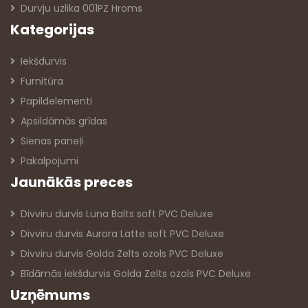
Durvju uzlika 001PZ Hroms
Kategorijas
Iekšdurvis
Furnitūra
Papildelementi
Apsildāmās grīdas
Sienas paneļi
Pakalpojumi
Jaunākās preces
Divviru durvis Luna Balts soft PVC Deluxe
Divviru durvis Aurora Latte soft PVC Deluxe
Divviru durvis Golda Zelts ozols PVC Deluxe
Bīdāmās iekšdurvis Golda Zelts ozols PVC Deluxe
Uzņēmums