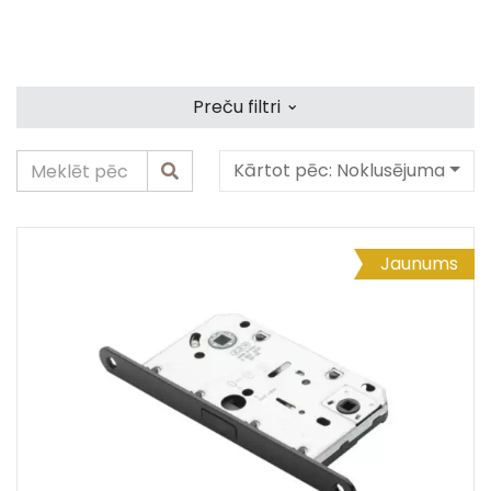
⌄
Preču filtri
Kārtot pēc:
Noklusējuma
Jaunums