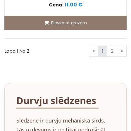
11.00 €
Cena:
Pievienot grozam
Iepriekšējā
Nā
Lapa 1 No 2
«
1
2
»
Durvju slēdzenes
Slēdzene ir durvju mehāniskā sirds.
Tās uzdevums ir ne tikai nodrošināt