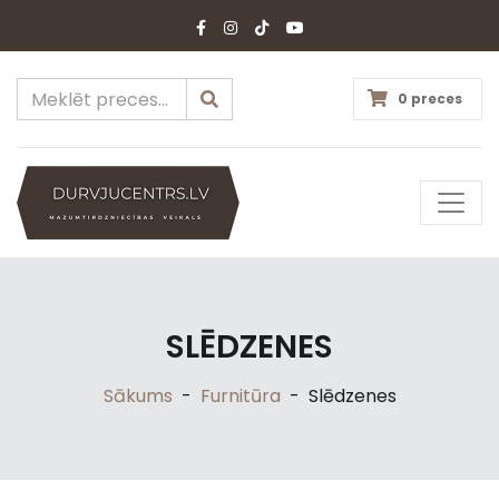
0 preces
SLĒDZENES
Sākums
-
Furnitūra
-
Slēdzenes