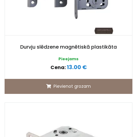
Durvju slēdzene magnētiskā plastikāta
Pieejams
13.00 €
Cena:
Pievienot grozam