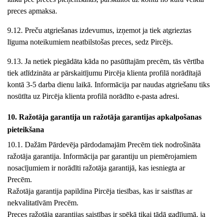
preces apmaksa.
9.12. Preču atgriešanas izdevumus, izņemot ja tiek atgrieztas
līguma noteikumiem neatbilstošas preces, sedz Pircējs.
9.13. Ja netiek piegādāta kāda no pasūtītajām precēm, tās vērtība
tiek atlīdzināta ar pārskaitījumu Pircēja klienta profilā norādītajā
kontā 3-5 darba dienu laikā. Informācija par naudas atgriešanu tiks
nosūtīta uz Pircēja klienta profilā norādīto e-pasta adresi.
10. Ražotāja garantija un ražotāja garantijas apkalpošanas
pieteikšana
10.1. Dažām Pārdevēja pārdodamajām Precēm tiek nodrošināta
ražotāja garantija. Informācija par garantiju un piemērojamiem
nosacījumiem ir norādīti ražotāja garantijā, kas iesniegta ar
Precēm.
Ražotāja garantija papildina Pircēja tiesības, kas ir saistītas ar
nekvalitatīvām Precēm.
Preces ražotāja garantijas saistības ir spēkā tikai tādā gadījumā, ja