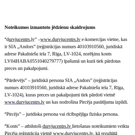
Noteikumos izmantoto jēdzienu skaidrojums
“
d
urvjucentrs
.lv
”
–
www.
durvjucentrs
.lv
e-komercijas vietne, kas
ir SIA „
Andors
” (reģistrācijas numurs
40103910560
, juridiskā
adrese Pakalniešu iela 7, Rīga, LV-1024, norēķinu konts
LV
04HABA0551040279777
) īpašumā un kurā tiek pārdotas
preces un pakalpojumi.
“
Pārdevējs
” – juridiskā persona SIA „
Andors
” (reģistrācijas
numurs
40103910560
, juridiskā adrese Pakalniešu iela 7, Rīga,
LV-1024), kuras preces un pakalpojumi tiek pārdoti vietnē
www.
durvjucentrs
.lv
un kas nodrošina Pircēja pasūtījuma izpildi.
“
Pircējs”
– juridiska persona vai rīcībspējīga fiziska persona.
“
Konts”
– atbilstoši
durvjucentrs
.lv
lietošanas noteikumiem veikta
Pircēja reģistrācija vietnē
www.
durvjucentrs
.lv
, kā rezultātā