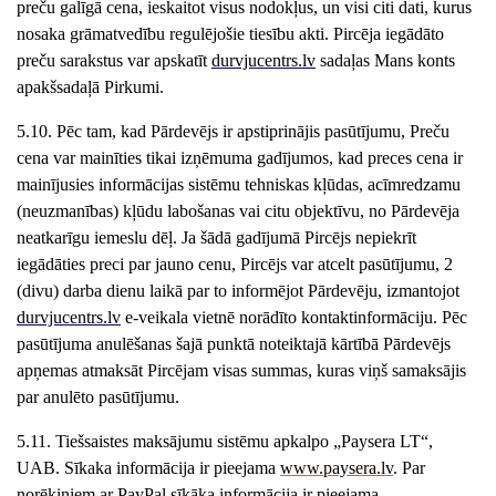
preču galīgā cena, ieskaitot visus nodokļus, un visi citi dati, kurus
nosaka grāmatvedību regulējošie tiesību akti. Pircēja iegādāto
preču sarakstus var apskatīt
durvjucentrs
.lv
sadaļas Mans konts
apakšsadaļā Pirkumi.
5.10. Pēc tam, kad Pārdevējs ir apstiprinājis pasūtījumu, Preču
cena var mainīties tikai izņēmuma gadījumos, kad preces cena ir
mainījusies informācijas sistēmu tehniskas kļūdas, acīmredzamu
(neuzmanības) kļūdu labošanas vai citu objektīvu, no Pārdevēja
neatkarīgu iemeslu dēļ. Ja šādā gadījumā Pircējs nepiekrīt
iegādāties preci par jauno cenu, Pircējs var atcelt pasūtījumu, 2
(divu) darba dienu laikā par to informējot Pārdevēju, izmantojot
durvjucentrs
.lv
e-veikala vietnē norādīto kontaktinformāciju. Pēc
pasūtījuma anulēšanas šajā punktā noteiktajā kārtībā Pārdevējs
apņemas atmaksāt Pircējam visas summas, kuras viņš samaksājis
par anulēto pasūtījumu.
5.11. Tiešsaistes maksājumu sistēmu apkalp
o „Paysera LT“,
UAB. Sīkaka informācija ir pieejama
www.paysera.lv
. Par
norēķiniem ar PayPal sīkāka informācija ir pieejama