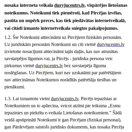
nosaka interneta veikala
durvjucentrs
.lv
, vispārējos lietošanas
noteikumus. Noteikumi tiek piemēroti, kad Pircējas izvēlas,
pasūta un nopērk preces, kas tiek piedāvātas internetveikalā,
vai citādi izmanto internetveikala sniegtos pakalpojumus.
1.2. Šie Noteikumi attiecināmi uz Pircējiem fiziskām personām.
Uz juridiskām personām Noteikumi un citi vietnē
durvjucentrs
.lv
izvietotie nosacījumi attiecināmi tajās daļās, kas nav atrunātas
savstarpējos līgumos vai, ja Pircējs - juridiska persona veic
pirkumus vietnē
durvjucentrs
.lv
bez savstarpēja līguma
noslēgšanas. Uz Pircējiem, kuri nav uzskatāmi par patērētājiem
nav attiecināmas Noteikumos norādītās patērētāja tiesības un
pienākumi.
1.3. Lai izmantotu vietni
durvjucentrs
.lv
, Pircējs iepazīstas ar
Noteikumiem un to apliecina, veicot atzīmi pie teikum
a „Esmu
iepazinies un piekrītu e-veikala Lietošanas noteikumiem.” Š
ādā
veidā apstiprināti Noteikumi ir gan Pircējam (fiziskai personai),
gan Pārdevējam saistošs juridisks dokuments, kas nosaka Pircēja