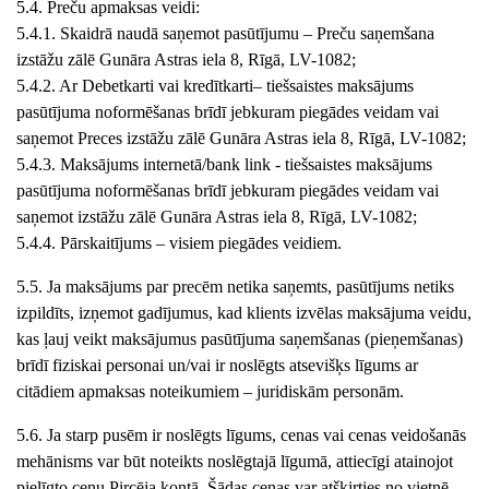
5.4. Preču apmaksas veidi:
5.4.1.
Skaidrā naudā saņemot pasūtījumu
– Preču saņemšana
izstāžu zālē
Gunāra Astras iela 8
, Rīgā, LV-10
82
;
5.4.2. Ar
Debetkarti vai kredītkarti
– tiešsaistes maksājums
pasūtījuma noformēšanas brīdī jebkuram piegādes veidam vai
saņemot Preces
izstāžu zālē
Gunāra Astras iela 8
, Rīgā, LV-10
82
;
5.4.3.
Maksājums internetā/bank link
- tiešsaistes maksājums
pasūtījuma noformēšanas brīdī jebkuram piegādes veidam vai
saņemot
izstāžu zālē
Gunāra Astras iela 8
, Rīgā, LV-10
82
;
5.4.4.
Pārskaitījums
– visiem piegādes veidiem.
5.5. Ja
maksājums par precēm netika saņemts, pasūtījums netiks
izpildīts, izņemot gadījumus, kad klients izvēlas maksājuma veidu,
kas ļauj veikt maksājumus pasūtījuma saņemšanas (pieņemšanas)
brīdī fiziskai personai un/vai ir noslēgts atsevišķs līgums ar
citādiem apmaksas noteikumiem – juridiskām personām.
5.6. Ja starp pusēm ir noslēgts līgums, cenas vai cenas veidošanās
mehānisms var būt noteikts noslēgtajā līgumā, attiecīgi atainojot
pielīgto cenu Pircēja kontā. Šādas cenas var atšķirties no vietnē