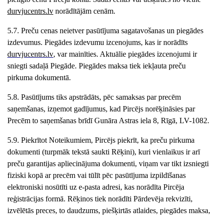
durvjucentrs
.lv
norādītājām cenām.
5.7. Preču cenas neietver pasūtījuma sagatavošana
s un piegādes
izdevumus. Piegādes izdevumu izcenojums, kas ir norādīts
durvjucentrs
.lv
, var mainīties. Aktuālie piegādes izcenojumi ir
sniegti sadaļā Piegāde. Piegādes maksa tiek iekļauta preču
pirkuma dokumentā.
5.8. Pasūtījums tiks apstrādāts, pēc samaksas par precēm
saņemšanas, izņemot gadījumus, kad Pircējs norēķināsies par
Precēm to saņemšanas brīdī
Gunāra Astras iela 8
, Rīgā, LV-10
82
.
5.9. Piekrītot Noteikumiem, Pircējs piekrīt, ka preču pirkuma
dokumenti (turpmāk tekstā saukti Rēķini), kuri vienlaikus ir arī
preču garantijas apliecinājuma dokumenti, viņam var tikt izsniegti
fiziski kopā ar precēm vai tūlīt pēc pasūtījuma izpildīšanas
elektroniski nosūtīti uz e-pasta adresi, kas norādīta Pircēja
reģistrācijas formā. Rēķinos tiek norādīti Pārdevēja rekvizīti,
izvēlētās preces, to daudzums, piešķirtās atlaides, piegādes maksa,