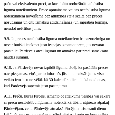
pašu vai ekvivalentu preci, ar kuru būtu nodrošināta atbilstība
līguma noteikumiem. Prece apmaināma vai tās neatbilstība līguma
noteikumiem novēršama bez atlīdzības (tajā skaitā bez preces
nosūtīšanas un citu izmaksu atlīdzināšanas) un saprātīgā termiņā,
neradot neērtības jums.
9.9. Ja preces neatbilstība līguma noteikumiem ir maznozīmīga un
nevar būtiski ietekmēt jūsu iespējas izmantot preci, jūs nevarat
prasīt, lai Pārdevējs atceļ līgumu un atmaksā par preci samaksāto
naudas summu.
9.10. Ja Pārd
e
vējs nevar izpildīt līgumu tādēļ, ka pasūtītās preces
nav pieejamas, viņš par to informēs jūs un atmaksās jums visu
veikto iemaksu ne vēlāk kā 30 kalendāra dienu laikā no dienas,
kad Pārdevējs saņēmis jūsu pasūtījumu.
9.11. Preču, kuras Pircējs, izmantojot atteikuma tiesības vai sakarā
ar preču neatbilstību līgumam, noteiktā kārtībā ir atgriezis atpakaļ
Pārdevējam, cenu Pārdevējs atmaksā Pircējam, trīsdesmit dienu
laikā pēc preces pieņemšanas, pārskaitot uz kontu no kura veikta