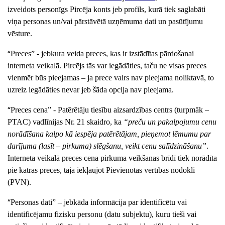
izveidots personīgs Pircēja konts jeb profils, kurā tiek saglabāti
viņa personas un/vai pārstāvētā uzņēmuma dati un pasūtījumu
vēsture.
“
Preces” -
jebkura veida preces, kas ir izstādītas pārdošanai
interneta veikalā. Pircējs tās var iegādāties, taču ne visas preces
vienmēr būs pieejamas – ja prece vairs nav pieejama noliktavā, to
uzreiz iegādāties nevar jeb šāda opcija nav pieejama.
“
Preces cena” - Patērētāju tiesību aizsardzības centrs (turpmāk –
PTAC) vadlīnijas Nr. 21 skaidro, ka
“preču un pakalpojumu cenu
norādīšana kalpo kā iespēja patērētājam, pieņemot lēmumu par
darījuma (lasīt – pirkuma) slēgšanu, veikt cenu salīdzināšanu”
.
Interneta veikalā preces cena pirkuma veikšanas brīdī tiek norādīta
pie katras preces, tajā iekļaujot Pievienotās vērtības nodokli
(PVN).
“
Personas dati”
– jebkāda informācija par identificētu vai
identificējamu fizisku personu (datu subjektu), kuru tieši vai