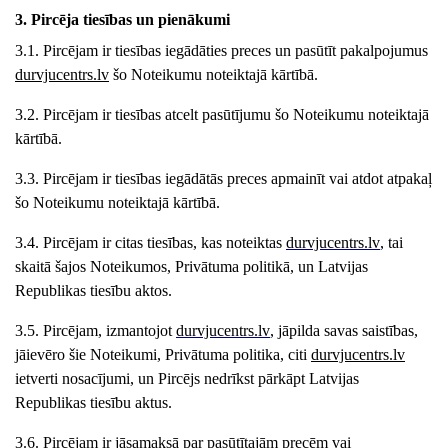
3. Pircēja tiesības un pienākumi
3.1. Pircējam ir tiesības iegādāties preces un pasūtīt pakalpojumus
durvjucentrs
.lv
šo Noteikumu noteiktajā kārtībā.
3.2. Pircējam ir tiesības atcelt pasūtījumu šo Noteikumu noteiktajā
kārtībā.
3.3. Pircējam ir tiesības iegādātās preces apmainīt vai atdot atpakaļ
šo Noteikumu noteiktajā kārtībā.
3.4. Pircējam ir citas tiesības, kas noteiktas
durvjucentrs
.lv
, tai
skaitā šajos Noteikumos, Privātuma politikā, un Latvijas
Republikas tiesību aktos.
3.5. Pircējam, izmantojot
durvjucentrs
.lv
, jāpilda savas saistības,
jāievēro šie Noteikumi, Privātuma politika, citi
durvjucentrs
.lv
ietverti nosacījumi, un Pircējs nedrīkst pārkāpt Latvijas
Republikas tiesību aktus.
3.6. Pircējam ir jāsamaksā par pasūtītajām precēm vai