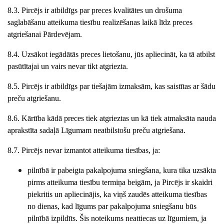
8.3. Pircējs ir atbildīgs par preces kvalitātes un drošuma
saglabāšanu atteikuma tiesību realizēšanas laikā līdz preces
atgriešanai Pārdevējam.
8.4. Uzsākot iegādātās preces lietošanu, jūs apliecināt, ka tā atbilst
pasūtītajai un vairs nevar tikt atgriezta.
8.5. Pircējs ir atbildīgs par tiešajām izmaksām, kas saistītas ar šādu
preču atgriešanu.
8.6. Kārtība kādā preces tiek atgrieztas un kā tiek atmaksāta nauda
aprakstīta sadaļā Līgumam neatbilstošu preču atgriešana.
8.7. Pircējs nevar izmantot atteikuma tiesības, ja:
pilnībā ir pabeigta pakalpojuma sniegšana, kura tika uzsākta
pirms atteikuma tiesību termiņa beigām, ja Pircējs ir skaidri
piekritis un apliecinājis, ka viņš zaudēs atteikuma tiesības
no dienas, kad līgums par pakalpojuma sniegšanu būs
pilnībā izpildīts. Šis noteikums neattiecas uz līgumiem, ja