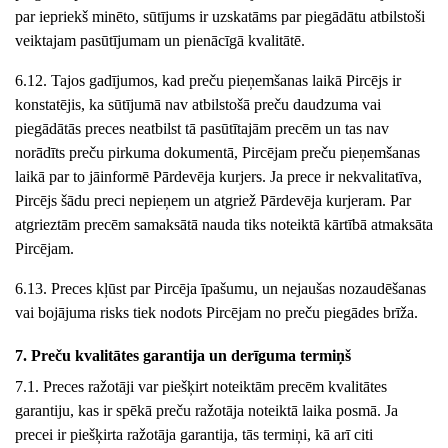
par iepriekš minēto, sūtījums ir uzskatāms par piegādātu atbilstoši
veiktajam pasūtījumam un pienācīgā kvalitātē.
6.12. Tajos gadījumos, kad preču pieņemšanas laikā Pircējs ir
konstatējis, ka sūtījumā nav atbilstošā preču daudzuma vai
piegādātās preces neatbilst tā pasūtītajām precēm un tas nav
norādīts preču pirkuma dokumentā, Pircējam preču pieņemšanas
laikā par to jāinformē Pārdevēja kurjers. Ja prece ir nekvalitatīva,
Pircējs šādu preci nepieņem un atgriež Pārdevēja kurjeram. Par
atgrieztām precēm samaksātā nauda tiks noteiktā kārtībā atmaksāta
Pircējam.
6.13. Preces kļūst par Pircēja īpašumu, un nejaušas nozaudēšanas
vai bojājuma risks tiek nodots Pircējam no preču piegādes brīža.
7. Preču kvalitātes garantija un derīguma termiņš
7.
1. Preces ražotāji var piešķirt noteiktām precēm kvalitātes
garantiju, kas ir spēkā preču ražotāja noteiktā laika posmā. Ja
precei ir piešķirta ražotāja garantija, tās termiņi, kā arī citi