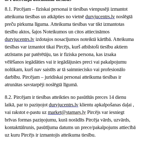
8.1. Pircējam – fiziskai personai ir tiesības vienpusēji izmantot
atteikuma tiesības un atkāpties no vietnē
durvjucentrs
.lv
noslēgtā
preču pirkuma līguma. Atteikuma tiesības var tikt izmantotas
tiesību aktos, šajos Noteikumos un citos attiecināmos
durvjucentrs
.lv
izdotajos nosacījumos noteiktā kārtībā. Atteikuma
tiesības var izmantot tikai Pircējs, kurš atbilstoši tiesību aktiem
atzīstams par patērētāju, tas ir fiziska persona, kas izsaka
vēlēšanos iegādāties vai ir iegādājusies preci vai pakalpojumu
nolūkam, kurš nav saistīts ar tā saimniecisko vai profesionālo
darbību. Pircējam – juridiskai personai atteikuma tiesības ir
atrunātas savstarpēji noslēgtā līgumā.
8.2. Pircējam ir tiesības atteikties no pasūtītās preces 14 dienu
laikā, par to paziņojot
durvjucentrs
.lv
klientu apkalpošanas daļai ,
vai rakstot e-pastu uz
market
@stamars.lv
Pircējs var iesniegt
brīvas formas paziņojumu, kurā norādīts Pircēja vārds, uzvārds,
kontakttālrunis, pasūtījuma datums un prece/pakalpojums attiecībā
uz kuru Pircējs ir izmantojis atteikuma tiesību.