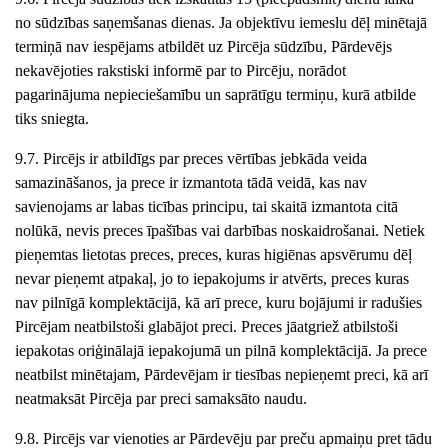
no sūdzības saņemšanas dienas. Ja objektīvu iemeslu dēļ minētajā
termiņā nav iespējams atbildēt uz Pircēja sūdzību, Pārdevējs
nekavējoties rakstiski informē par to Pircēju, norādot
pagarinājuma nepieciešamību un saprātīgu termiņu, kurā atbilde
tiks sniegta.
9.7. Pircējs ir atbildīgs par preces vērtības jebkāda veida
samazināšanos, ja prece ir izmantota tādā veidā, kas nav
savienojams ar labas ticības principu, tai skaitā izmantota citā
nolūkā, nevis preces īpašības vai darbības noskaidrošanai. Netiek
pieņemtas lietotas preces, preces, kuras higiēnas apsvērumu dēļ
nevar pieņemt atpakaļ, jo to iepakojums ir atvērts, preces kuras
nav pilnīgā komplektācijā, kā arī prece
,
kuru bojājumi ir radušies
Pircējam neatbilstoši glabājot preci. Preces jāatgriež atbilstoši
iepakotas oriģinālajā iepakojumā un pilnā komplektācijā. Ja prece
neatbilst minētajam, Pārdevējam ir tiesības nepieņemt preci, kā arī
neatmaksāt Pircēja par preci samaksāto naudu.
9.8. Pircējs var vienoties ar Pārdevēju par preču apmaiņ
u pret tādu