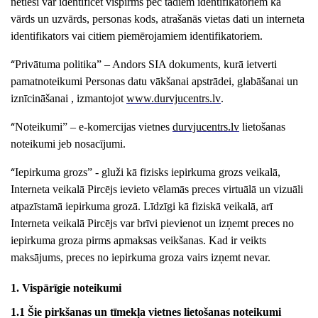
netieši var identificēt vispirms pēc tādiem identifikatoriem kā
vārds un uzvārds, personas kods, atrašanās vietas dati un interneta
identifikators vai citiem piemērojamiem identifikatoriem.
“
Privātuma politika” –
Andors
SIA
dokuments, kurā ietverti
pamatnoteikumi Personas datu vākšanai apstrādei, glabāšanai un
iznīcināšanai , izmantojot
www.
durvjucentrs
.lv
.
“
Noteikumi” –
e-komercijas
vietnes
durvjucentrs
.lv
lietošanas
noteikumi jeb nosacījumi.
“
Iepirkuma grozs” - gluži kā fizisks iepirkuma grozs veikalā,
Interneta veikalā Pircējs ievieto vēlamās preces virtuālā un vizuāli
atpazīstamā iepirkuma grozā. Līdzīgi kā fiziskā veikalā, arī
Interneta veikalā Pircējs var brīvi pievienot un izņemt preces no
iepirkuma groza pirms apmaksas veikšanas. Kad ir veikts
maksājums, preces no iepirkuma groza vairs izņemt nevar.
1. Vispārīgie noteikumi
1.1 Šie pirkšanas un tīmekļa vietnes lietošanas noteikumi