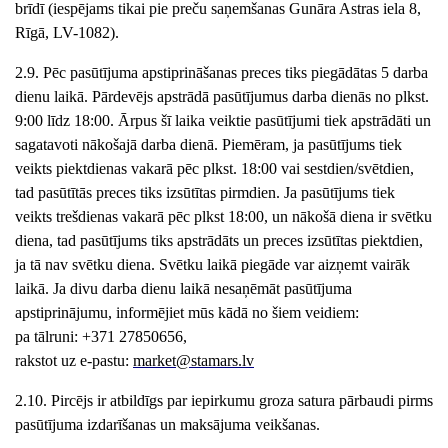
brīdī (iespējams tikai pie preču saņemšanas
Gunāra Astras iela 8
,
Rīgā, LV-10
82
).
2.9. Pēc pasūtījuma apstiprināšanas preces tiks piegādātas 5 darba
dienu laikā. Pārdevējs apstrādā pasūtījumus darba dienās no plkst.
9
:00 līdz 1
8
:00. Ārpus šī laika veiktie pasūtījumi tiek apstrādāti un
sagatavoti nākošajā darba dienā. Piemēram, ja pasūtījums tiek
veikts piektdienas vakarā pēc plkst. 18:00 vai sestdien/svētdien,
tad pasūtītās preces tiks izsūtītas pirmdien. Ja pasūtījums tiek
veikts trešdienas vakarā pēc plkst 18:00, un nākošā diena ir svētku
diena, tad pasūtījums tiks apstrādāts un preces izsūtītas piektdien,
ja tā nav svētku diena.
Svētku laikā piegāde var aizņemt vairāk
laikā. Ja divu darba dienu laikā nesaņēmāt pasūtījuma
apstiprinājumu, informējiet mūs kādā no šiem veidiem:
pa tālruni: +371 27850656,
rakstot uz e-pastu:
market
@stamars.lv
2.10. Pircējs ir atbildīgs par iepirkumu groza satura pārbaudi pirms
pasūtījuma izdarīšanas un maksājuma veikšanas.