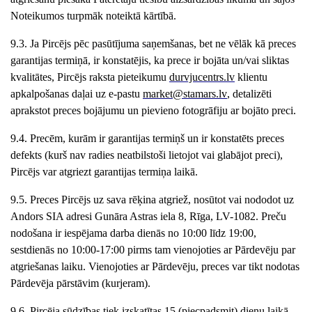
Noteikumos turpmāk noteiktā kārtībā.
9.3. Ja Pircējs pēc pasūtījuma saņemšanas, bet ne vēlāk kā preces
garantijas termiņā, ir konstatējis, ka prece ir bojāta un/vai sliktas
kvalitātes, Pircējs raksta pieteikumu
durvjucentrs
.lv
klientu
apkalpošanas daļai uz e-pastu
market
@stamars.lv
, detalizēti
aprakstot preces bojājumu un pievieno fotogrāfiju ar bojāto preci.
9.4. Precēm, kurām ir garantijas termiņš un ir konstatēts preces
defekts (kurš nav radies neatbilstoši lietojot vai glabājot preci),
Pircējs var atgriezt garantijas termiņa laikā.
9.5. Preces Pircējs uz sava rēķina atgriež, nosūtot vai nododot uz
Andors
SIA adresi
Gunāra Astras iela 8
, Rīga, LV-10
82
. Preču
nodošana ir iespējama darba dienās no 10:00 līdz 1
9
:00,
sestdienās no 10:00-17:00
pirms tam vienojoties ar Pārdevēju par
atgriešanas laiku. Vienojoties ar Pārdevēju, preces var tikt nodotas
Pārdevēja pārstāvim (kurjeram).
9.6. Pircēja sūdzības tiek izskatītas 15 (piecpadsmit) dienu laikā