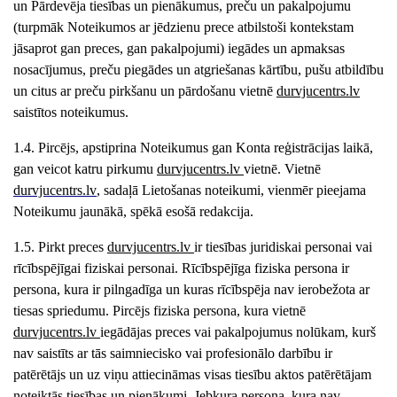
un Pārdevēja tiesības un pienākumus, preču un pakalpojumu
(turpmāk Noteikumos ar jēdzienu prece atbilstoši kontekstam
jāsaprot gan preces, gan pakalpojumi) iegādes un apmaksas
nosacījumus, preču piegādes un atgriešanas kārtību, pušu atbildību
un citus ar preču pirkšanu un pārdošanu vietnē
durvjucentrs
.lv
saistītos noteikumus.
1.4. Pircējs, apstiprina Noteikumus gan Konta reģistrācijas laikā,
gan veicot katru pirkumu
durvjucentrs
.lv
vietnē. Vietnē
durvjucentrs
.lv
, sadaļā Lietošanas noteikumi, vienmēr pieejama
Noteikumu jaunākā, spēkā esošā redakcija.
1.5. Pirkt preces
durvjucentrs
.lv
ir tiesības juridiskai personai vai
rīcībspējīgai fiziskai personai. Rīcībspējīga fiziska persona ir
persona, kura ir pilngadīga un kuras rīcībspēja nav ierobežota ar
tiesas spriedumu. Pircējs fiziska persona, kura vietnē
durvjucentrs
.lv
iegādājas preces vai pakalpojumus nolūkam, kurš
nav saistīts ar tās saimniecisko vai profesionālo darbību ir
patērētājs un uz viņu attiecināmas visas tiesību aktos patērētājam
noteiktās tiesības un pienākumi. Jebkura persona, kura nav