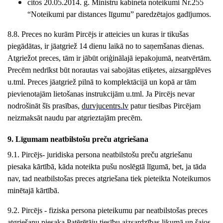
citos 20.05.2014. g. Ministru kabineta noteikumi Nr.255
“Noteikumi par distances līgumu” paredzētajos gadījumos.
8.8. Preces no kurām Pircējs ir atteicies un kuras ir tikušas
piegādātas, ir jāatgriež 14 dienu laikā no to saņemšanas dienas.
Atgriežot preces, tām ir jābūt oriģinālajā iepakojumā, neatvērtām.
Precēm nedrīkst būt norautas vai sabojātas etiķetes, aizsargplēves
u.tml. Preces jāatgriež pilnā to komplektācijā un kopā ar tām
pievienotajām lietošanas instrukcijām u.tml. Ja Pircējs nevar
nodrošināt šīs prasības,
durvjucentrs
.lv
patur tiesības Pircējam
neizmaksāt naudu par atgrieztajām precēm.
9. Līgumam neatbilstošu preču atgriešana
9.1. Pircējs- juridiska persona neatbilstošu preču atgriešanu
piesaka kārtībā, kāda noteikta pušu noslēgtā līgumā, bet, ja tāda
nav, tad neatbilstošas preces atgriešana tiek pieteikta Noteikumos
minētajā kārtībā.
9.2. Pircējs - fiziska persona pieteikumu par neatbilstošas preces
atgriešanu piesaka Patērētāju tiesību aizsardzības likumā un šajos