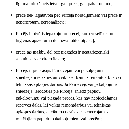
līguma priekšmets ietver gan preci, gan pakalpojumu;
prece tiek izgatavota pēc Pircēja norādījumiem vai prece ir
nepārprotami personalizēta;
Pircējs ir atvēris iepakojumu precei, kuru veselības un
higiēnas apsvērumu dēļ nevar atdot atpakaļ;
prece tās īpašību dēļ pēc piegādes ir neatgriezeniski
sajaukusies ar citām lietām;
Pircējs ir pieprasījis Pārdevējam vai pakalpojuma
sniedzējam ierasties un veikt steidzamus remontdarbus vai
tehniskās apkopes darbus. Ja Pārdevējs vai pakalpojuma
sniedzējs, ierodoties pie Pircēja, sniedz papildu
pakalpojumu vai piegādā preces, kas nav nepieciešamās
rezerves daļas, lai veiktu remontdarbus vai tehniskās
apkopes darbus, atteikuma tiesības ir piemērojamas
minētajiem papildu pakalpojumiem vai precēm;