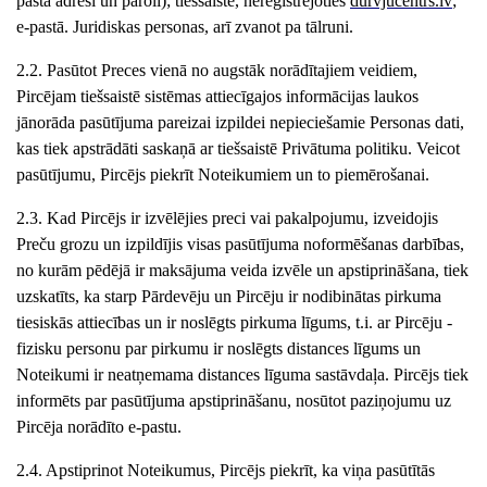
pasta adresi un paroli); tiešsaistē, nereģistrējoties
durvjucentrs
.lv
;
e-pastā. Juridiskas personas, arī zvanot pa tālruni.
2.2. Pasūtot Preces vienā no augstāk norādītajiem veidiem,
Pircējam tiešsaistē sistēmas attiecīgajos informācijas laukos
jānorāda pasūtījuma pareizai izpildei nepieciešamie Personas dati,
kas tiek apstrādāti saskaņā ar tiešsaistē Privātuma politiku. Veicot
pasūtījumu, Pircējs piekrīt Noteikumiem un to piemērošanai.
2.3. Kad Pircējs ir izvēlējies preci vai pakalpojumu, izveidojis
Preču grozu un izpildījis visas pasūtījuma noformēšanas darbības,
no kurām pēdējā ir maksājuma veida izvēle un apstiprināšana, tiek
uzskatīts, ka starp Pārdevēju un Pircēju ir nodibinātas pirkuma
tiesiskās attiecības un ir noslēgts pirkuma līgums, t.i. ar Pircēju -
fizisku personu par pirkumu ir noslēgts distances līgums un
Noteikumi ir neatņemama distances līguma sastāvdaļa. Pircējs tiek
informēts par pasūtījuma apstiprināšanu, nosūtot paziņojumu uz
Pircēja norādīto e-pastu.
2.4. Apstiprinot Noteikumus, Pircējs piekrīt, ka viņa pasūtītās