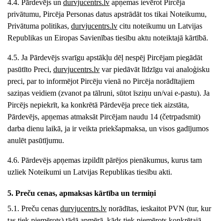
4.4. Pārdevējs un
durvjucentrs
.lv
apņemas ievērot Pircēja
privātumu, Pircēja Personas datus apstrādāt tos tikai Noteikumu,
Privātuma politikas,
durvjucentrs
.lv
citu noteikumu un Latvijas
Republikas un Eiropas Savienības tiesību aktu noteiktajā kārtībā.
4.5. Ja Pārdevējs svarīgu apstākļu dēļ nespēj Pircējam piegādāt
pasūtīto Preci,
durvjucentrs
.lv
var piedāvāt līdzīgu vai analoģisku
preci, par to informējot Pircēju vienā no Pircēja norādītajiem
saziņas veidiem (zvanot pa tālruni, sūtot īsziņu un/vai e-pastu). Ja
Pircējs nepiekrīt, ka konkrētā Pārdevēja prece tiek aizstāta,
Pārdevējs, apņemas atmaksāt Pircējam naudu 14 (četrpadsmit)
darba dienu laikā, ja ir veikta priekšapmaksa, un visos gadījumos
anulēt pasūtījumu.
4.6. Pārdevējs apņemas izpildīt pārējos pienākumus, kurus tam
uzliek Noteikumi un Latvijas Republikas tiesību akti.
5. Preču cenas, apmaksas kārtība un termiņi
5.1. Preču cenas
durvjucentrs
.lv
norādītas, ieskaitot PVN (tur, kur
tas tiek piemērots) tādā apmērā, kāds tiek piemērots konkrētajā