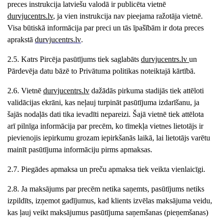
preces instrukcija latviešu valodā ir publicēta vietnē
durvjucentrs
.lv
, ja vien instrukcija nav pieejama ražotāja vietnē.
Visa būtiskā informācija par preci un tās īpašībām ir dota preces
aprakstā
durvjucentrs
.lv
.
2.5. Katrs Pircēja pasūtījums tiek saglabāts
durvjucentrs
.lv
un
Pārdevēja datu bāzē to Privātuma politikas noteiktajā kārtībā.
2.6. Vietnē
durvjucentrs
.lv
dažādās pirkuma stadijās tiek attēloti
validācijas ekrāni, kas neļauj turpināt pasūtījuma izdarīšanu, ja
šajās nodaļās dati tika ievadīti nepareizi. Šajā vietnē tiek attēlota
arī pilnīga informācija par precēm, ko tīmekļa vietnes lietotājs ir
pievienojis iepirkumu grozam iepirkšanās laikā, lai lietotājs varētu
mainīt pasūtījuma informāciju pirms apmaksas.
2.7. Piegādes apmaksa un preču apmaksa tiek veikta vienlaicīgi.
2.8. Ja maksājums par precēm netika saņemts, pasūtījums netiks
izpildīts, izņemot gadījumus, kad klients izvēlas maksājuma veidu,
kas ļauj veikt maksājumus pasūtījuma saņemšanas (pieņemšanas)