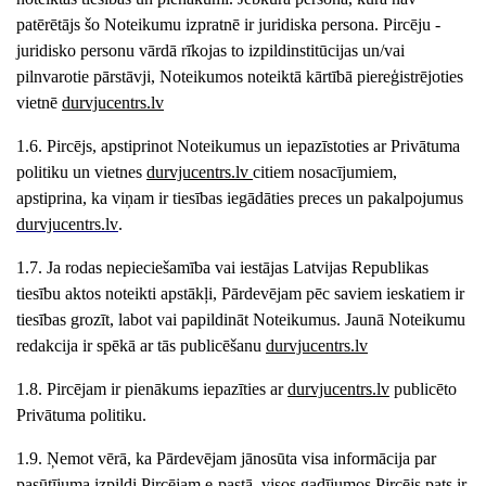
patērētājs šo Noteikumu izpratnē ir juridiska persona. Pircēju -
juridisko personu vārdā rīkojas to izpildinstitūcijas un/vai
pilnvarotie pārstāvji, Noteikumos noteiktā kārtībā piereģistrējoties
vietnē
durvjucentrs
.lv
1.6. Pircējs, apstiprinot Noteikumus un iepazīstoties ar Privātuma
politiku un vietnes
durvjucentrs
.lv
citiem nosacījumiem,
apstiprina, ka viņam ir tiesības iegādāties preces un pakalpojumus
durvjucentrs
.lv
.
1.7. Ja rodas nepieciešamība vai iestājas Latvijas Republikas
tiesību aktos noteikti apstākļi, Pārdevējam pēc saviem ieskatiem ir
tiesības grozīt, labot vai papildināt Noteikumus. Jaunā Noteikumu
redakcija ir spēkā ar tās publicēšanu
durvjucentrs
.lv
1.8. Pircējam ir pienākums iepazīties ar
durvjucentrs
.lv
publicēto
Privātuma politiku.
1.9. Ņemot vērā, ka Pārdevējam jānosūta visa informācija par
pasūtījuma izpildi Pircējam e-pastā, visos gadījumos Pircējs pats ir