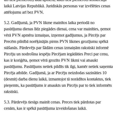
laikā Latvijas Republikā. Juridiskās personas var izvēlēties cenas
attēlojumu arī bez PVN.
5.2. Gadījumā, ja PVN likme mainītos laika periodā no
pasūtījuma dienas līdz piegādes dienai, cena var mainīties, ņemot
vērā PVN apmēra izmaiņas, izņemot gadījumus, ja Pircējs par
Precēm pilnībā norēķinājās pirms PVN likmes grozījumu spēkā
stāšanās. Pārdevējs par šādām cenas izmaiņām rakstiski informē
Pircēju un nodrošina iespēju Pircējam iegādāties Preci par cenu,
kas ir koriģēta, ņemot vērā grozīto PVN likmi vai atsaukt
pasūtījumu. Pasūtījums netiek pildīts tik ilgi, kamēr netiek saņemta
Pircēja atbilde. Gadījumā, ja ar Pircēju neizdodas sazināties 10
(desmit) darba dienu laikā, izmantojot tā norādītos kontaktus, tiek
pieņemts, ka pasūtījums ir atsaukts un Pircējs par to tiek informēts
rakstiski.
5.3. Pārdevējs tiesīgs mainīt cenas. Preces tiek pārdotas par
cenām, kas ir spēkā pasūtījuma izveidošanas laikā.