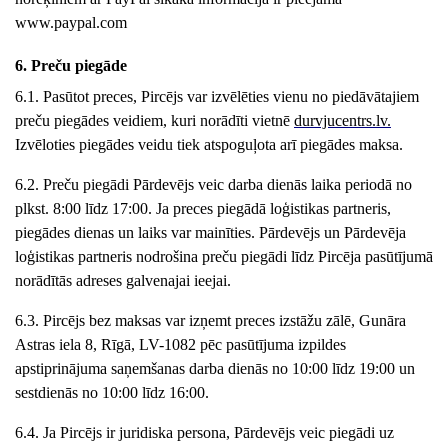
www.paypal.com
6. Preču piegāde
6.1. Pasūtot preces, Pircējs var izvēlēties vienu no piedāvātajiem
preču piegādes veidiem, kuri norādīti vietnē
durvjucentrs
.lv
.
Izvēloties piegādes veidu tiek atspoguļota arī piegādes maksa
.
6.2. Preču piegādi Pārdevējs veic darba dienās laika periodā no
plkst. 8:00 līdz 17:00. Ja preces piegādā loģistikas partneris,
piegādes dienas un laiks var mainīties. Pārdevējs un Pārdevēja
loģistikas partneris nodrošina preču piegādi līdz Pircēja pasūtījumā
norādītās adreses galvenajai ieejai.
6.3. Pircējs bez maksas var izņemt preces
izstāžu zālē
,
Gunāra
Astras iela 8,
Rīgā, LV-10
82
pēc pasūtījuma izpildes
apstiprinājuma saņemšanas darba dienās no 10:00 līdz 1
9
:00
un
sestdienās no 10:00 līdz 16:00
.
6.4. Ja Pircējs ir juridiska persona, Pārdevējs veic piegādi uz