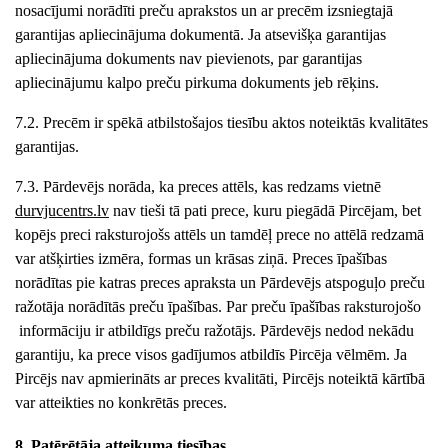
nosacījumi norādīti preču aprakstos un ar precēm izsniegtajā
garantijas apliecinājuma dokumentā. Ja atsevišķa garantijas
apliecinājuma dokuments nav pievienots, par garantijas
apliecinājumu kalpo preču pirkuma dokuments jeb rēķins.
7.2. Precēm ir spēkā atbilstošajos tiesību aktos noteiktās kvalitātes
garantijas.
7.3. Pārdevējs norāda, ka preces attēls, kas redzams vietnē
durvjucentrs
.lv
nav tieši tā pati prece, kuru piegādā Pircējam, bet
kopējs preci raksturojošs attēls un tamdēļ prece no attēlā redzamā
var atšķirties izmēra, formas un krāsas ziņā. Preces īpašības
norādītas pie katras preces apraksta un Pārdevējs atspoguļo preču
ražotāja norādītās preču īpašības. Par preču īpašības raksturojošo
informāciju ir atbildīgs preču ražotājs. Pārdevējs nedod nekādu
garantiju, ka prece visos gadījumos atbildīs Pircēja vēlmēm. Ja
Pircējs nav apmierināts ar preces kvalitāti, Pircējs noteiktā kārtībā
var atteikties no konkrētās preces.
8. Patērētāja atteikuma tiesības