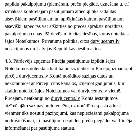
papildu pakalpojumu (piemēram, preču piegāde, uznešana u. c.)
izmaksas konkrētajam pasūtījumam attiecīgi tiks sadalītas
atsevišķiem pasūtījumam un aprēķinātas katram pasūtījumam
atsevišķi, tāpēc tās var atšķirties no preces aprakstā norādītās
pakalpojuma cenas. Pārdevējam ir citas tiesības, kuras noteiktas
šajos Noteikumos, Privātuma politikā, citos
durvjucentrs
.lv
nosacījumos un Latvijas Republikas tiesību aktos.
4.3. Pārdevējs apņemas Pircēja pasūtījumus izpildīt šajos
Noteikumos noteiktajā kārtībā un sazināties ar Pircēju, izmantojot
pircēja
durvjucentrs
.lv
Kontā norādītos saziņas datus un
nekomunicēt ar Pircēju citos kanālos, izņemot gadījumus, kuri
skaidri noteikti šajos Noteikumos vai
durvjucentrs
.lv
vietnē.
Pircējam, neatkarīgi no
durvjucentrs
.lv
Konta iestatījumos
atzīmētajām saziņas preferencēm, uz norādīto e-pasta adresi
vienmēr tiks nosūtīti paziņojumi, kas nepieciešami pakalpojuma
nodrošināšanai, t.i. pasūtījumu izpildei, preču piegādei vai Pircēja
informēšanai par pasūtījuma statusu.