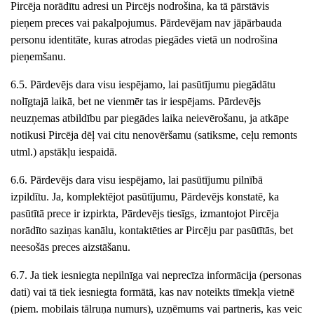
Pircēja norādītu adresi un Pircējs nodrošina, ka tā pārstāvis
pieņem preces vai pakalpojumus. Pārdevējam nav jāpārbauda
personu identitāte, kuras atrodas piegādes vietā un nodrošina
pieņemšanu.
6.5. Pārdevējs dara visu iespējamo, lai pasūtījumu piegādātu
nolīgtajā laikā, bet ne vienmēr tas ir iespējams. Pārdevējs
neuzņemas atbildību par piegādes laika neievērošanu, ja atkāpe
notikusi Pircēja dēļ vai citu nenovēršamu (satiksme, ceļu remonts
utml.) apstākļu iespaidā.
6.6. Pārdevējs dara visu iespējamo, lai pasūtījumu pilnībā
izpildītu. Ja, komplektējot pasūtījumu, Pārdevējs konstatē, ka
pasūtītā prece ir izpirkta, Pārdevējs tiesīgs, izmantojot Pircēja
norādīto saziņas kanālu, kontaktēties ar Pircēju par pasūtītās, bet
neesošās preces aizstāšanu.
6.7. Ja tiek iesniegta nepilnīga vai neprecīza informācija (personas
dati) vai tā tiek iesniegta formātā, kas nav noteikts tīmekļa vietnē
(piem. mobilais tālruņa numurs), uzņēmums vai partneris, kas veic