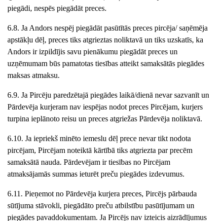
piegādi, nespēs piegādāt preces.
6.8. Ja
Andors
nespēj piegādāt pasūtītās preces pircēja/ saņēmēja
apstākļu dēļ, preces tiks atgrieztas noliktavā un tiks uzskatīs, ka
Andors
ir izpildījis savu pienākumu piegādāt preces un
uzņēmumam būs pamatotas tiesības atteikt samaksātās piegādes
maksas atmaksu.
6.9. Ja Pircēju paredzētajā piegādes laikā/dienā nevar sazvanīt un
Pārdevēja kurjeram nav iespējas nodot preces Pircējam, kurjers
turpina ieplānoto reisu un preces atgriežas Pārdevēja noliktavā.
6.10. Ja iepriekš minēto iemeslu dēļ prece nevar tikt nodota
pircējam, Pircējam noteiktā kārtībā tiks atgriezta par precēm
samaksātā nauda. Pārdevējam ir tiesības no Pircējam
atmaksājamās summas ieturēt preču piegādes izdevumus.
6.11. Pieņemot no Pārdevēja kurjera preces, Pircējs pārbauda
sūtījuma stāvokli, piegādāto preču atbilstību pasūtījumam un
piegādes pavaddokumentam. Ja Pircējs nav izteicis aizrādījumus