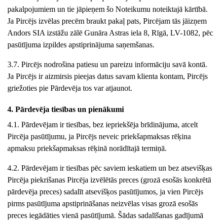
pakalpojumiem un tie jāpieņem šo Noteikumu noteiktajā kārtībā.
Ja Pircējs izvēlas precēm braukt pakaļ pats, Pircējam tās jāizņem
Andors
SIA
izstāžu zālē
Gunāra Astras iela 8
, Rīgā, LV-10
82
, pēc
pasūtījuma izpildes apstiprinājuma saņemšanas.
3.7. Pircējs nodrošina patiesu un pareizu informāciju savā kontā.
Ja Pircējs ir aizmirsis pieejas datus savam klienta kontam, Pircējs
griežoties pie Pārdevēja tos var atjaunot.
4. Pārdevēja tiesības un pienākumi
4.1. Pārdevējam ir tiesības, bez iepriekšēja brīdinājuma, atcelt
Pircēja pasūtījumu, ja Pircējs neveic priekšapmaksas rēķina
apmaksu priekšapmaksas rēķinā norādītajā termiņā.
4.2. Pārdevējam ir tiesības pēc saviem ieskatiem un bez atsevišķas
Pircēja piekrišanas Pircēja izvēlētās preces (grozā esošās konkrētā
pārdevēja preces) sadalīt atsevišķos pasūtījumos, ja vien Pircējs
pirms pasūtījuma apstiprināšanas neizvēlas visas grozā esošās
preces iegādāties vienā pasūtījumā. Šādas sadalīšanas gadījumā