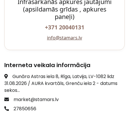
Infrasarkanās apkures jautājumi
(apsildamās grīdas , apkures
paneļi)
+371 20040131
info@stamars.lv
Interneta veikala informācija
Gunāra Astras iela 8, Rīga, Latvija, LV-1082 lidz
31.08.2026 / AURA kvartāls, Grenču iela 2 - datums
sekos...
market@stamars.lv
27850656