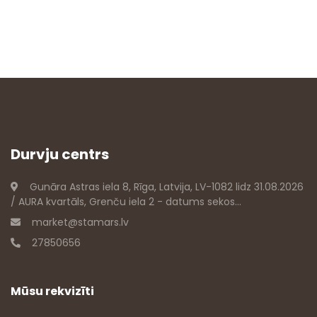
Durvju centrs
Gunāra Astras iela 8, Rīga, Latvija, LV-1082 lidz 31.08.2026
/ AURA kvartāls, Grenču iela 2 - datums sekos...
market@stamars.lv
27850656
Mūsu rekvizīti