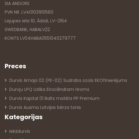
SIA ANDORS
PVN NR. LV40103910560
Lejupes iela 10, Ādaži, LV-2164
SWEDBANK, HABALV22
KONTS LV04HABA0551040279777
Preces
Durvis Amaja 02 (PE-02) Sudraba ozols EKOfinierējums
Durvju LPQ Uzlika Eirocilindram Hroms
Durvis Kapital 01 Balts matēts PP Premium
Durvis Ausma Latvijas bērza tonis
Kategorijas
Iekšdurvis