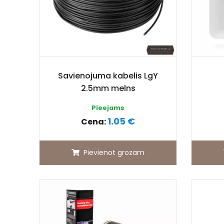
Savienojuma kabelis LgY
2.5mm melns
Pieejams
1.05 €
Cena:
Pievienot grozam