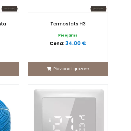
nta
Termostats H3
Pieejams
34.00 €
Cena:
m
Pievienot grozam