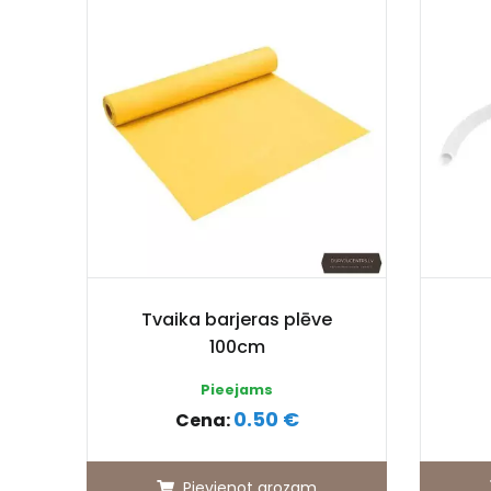
Tvaika barjeras plēve
100cm
Pieejams
0.50 €
Cena:
Pievienot grozam