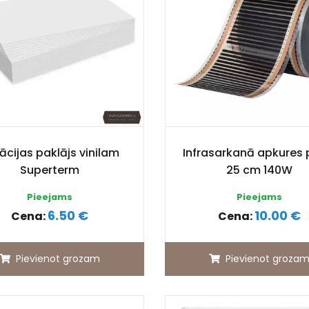
lācijas paklājs vinilam
Infrasarkanā apkures 
Superterm
25 cm 140W
Pieejams
Pieejams
6.50 €
10.00 €
Cena:
Cena:
Pievienot grozam
Pievienot groza