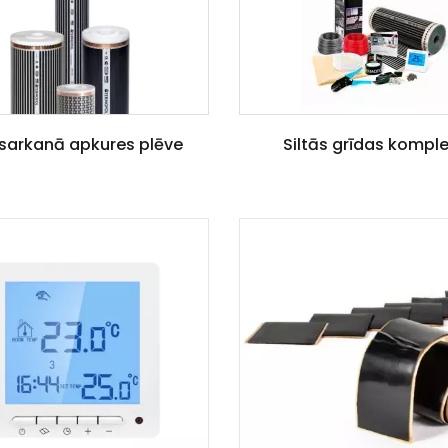
asarkanā apkures plēve
Siltās grīdas komple