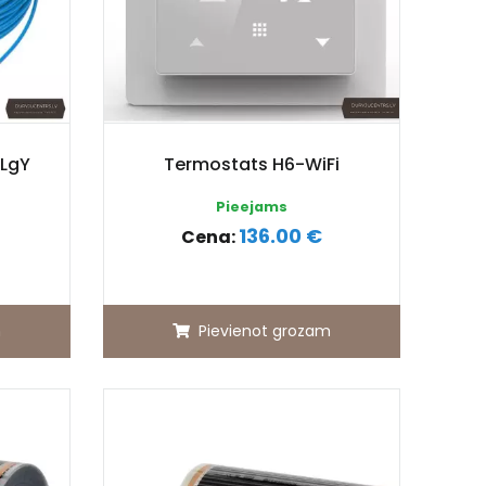
 LgY
Termostats H6-WiFi
Pieejams
136.00 €
Cena:
m
Pievienot grozam