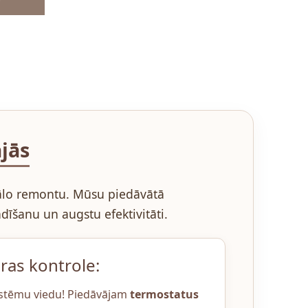
jās
itālo remontu. Mūsu piedāvātā
dīšanu un augstu efektivitāti.
ras kontrole:
istēmu viedu! Piedāvājam
termostatus