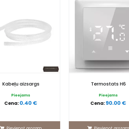
Kabeļu aizsargs
Termostats H6
Pieejams
Pieejams
0.40 €
90.00 €
Cena:
Cena:
Pievienot grozam
Pievienot groza