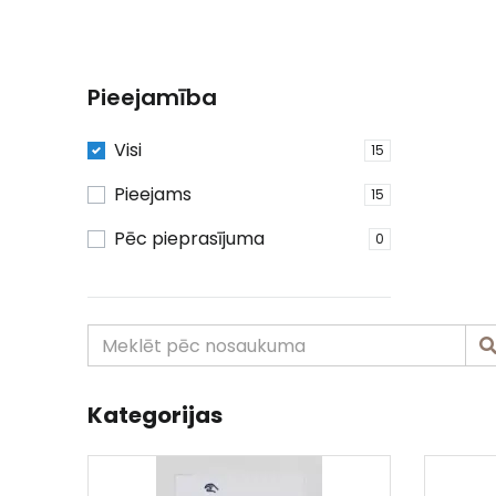
Pieejamība
Visi
15
Pieejams
15
Pēc pieprasījuma
0
Kategorijas