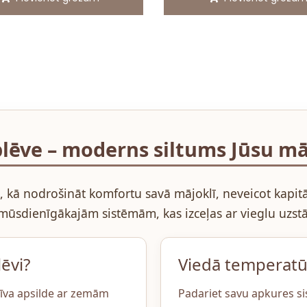
lēve – moderns siltums Jūsu mā
ds, kā nodrošināt komfortu savā mājoklī, neveicot kap
mūsdienīgākajām sistēmām, kas izceļas ar vieglu uzstā
ēvi?
Viedā temperatū
tīva apsilde ar zemām
Padariet savu apkures s