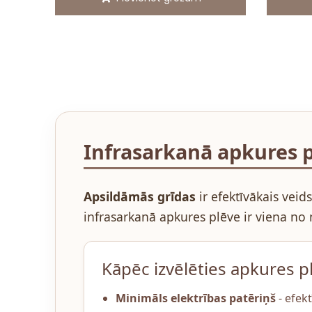
Infrasarkanā apkures p
Apsildāmās grīdas
ir efektīvākais vei
infrasarkanā apkures plēve ir viena no 
Kāpēc izvēlēties apkures pl
Minimāls elektrības patēriņš
- efek