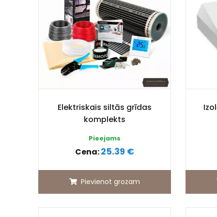
Elektriskais siltās grīdas
Izo
komplekts
Pieejams
25.39 €
Cena:
Pievienot grozam