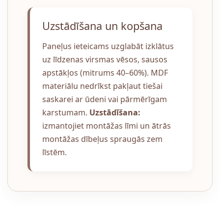
Uzstādīšana un kopšana
Paneļus ieteicams uzglabāt izklātus
uz līdzenas virsmas vēsos, sausos
apstākļos (mitrums 40–60%). MDF
materiālu nedrīkst pakļaut tiešai
saskarei ar ūdeni vai pārmērīgam
karstumam.
Uzstādīšana:
izmantojiet montāžas līmi un ātrās
montāžas dībeļus spraugās zem
līstēm.