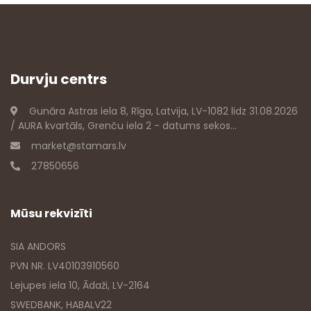
Durvju centrs
Gunāra Astras iela 8, Rīga, Latvija, LV-1082 lidz 31.08.2026
/ AURA kvartāls, Grenču iela 2 - datums sekos...
market@stamars.lv
27850656
Mūsu rekvizīti
SIA ANDORS
PVN NR. LV40103910560
Lejupes iela 10, Ādaži, LV-2164
SWEDBANK, HABALV22