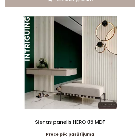
Sienas panelis HERO 05 MDF
Prece pēc pasūtījuma