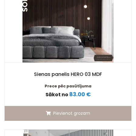
Sienas panelis HERO 03 MDF
Prece pēc pasūtījuma
83.00 €
Sākot no
Pievienot grozam