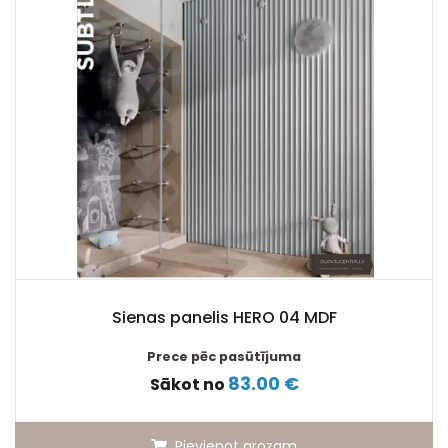
Sienas panelis HERO 04 MDF
Prece pēc pasūtījuma
83.00 €
Sākot no
Pievienot grozam