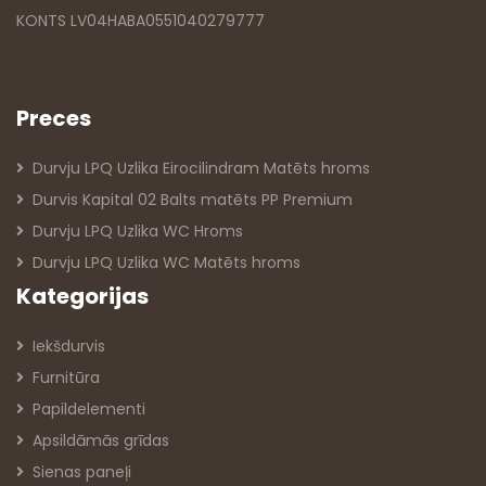
KONTS LV04HABA0551040279777
Preces
Durvju LPQ Uzlika Eirocilindram Matēts hroms
Durvis Kapital 02 Balts matēts PP Premium
Durvju LPQ Uzlika WC Hroms
Durvju LPQ Uzlika WC Matēts hroms
Kategorijas
Iekšdurvis
Furnitūra
Papildelementi
Apsildāmās grīdas
Sienas paneļi