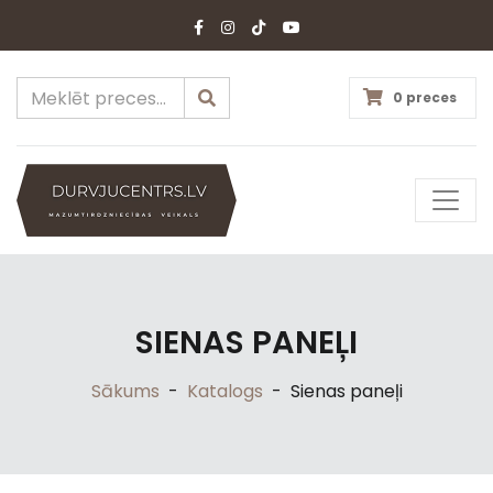
0 preces
SIENAS PANEĻI
Sākums
-
Katalogs
-
Sienas paneļi