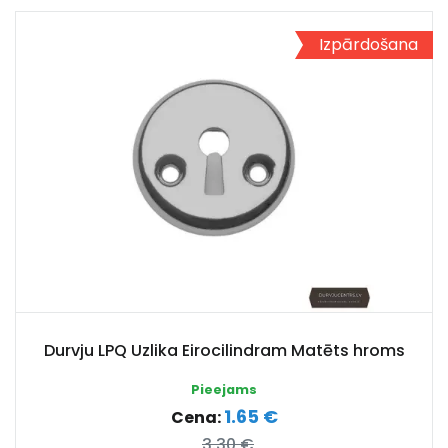
Izpārdošana
Durvju LPQ Uzlika Eirocilindram Matēts hroms
Pieejams
1.65 €
Cena:
3.30 €