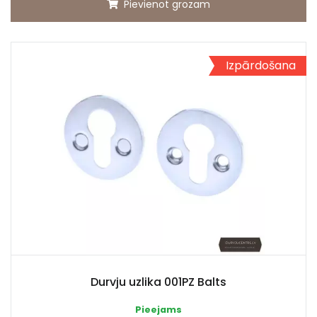
Pievienot grozam
Izpārdošana
Durvju uzlika 001PZ Balts
Pieejams