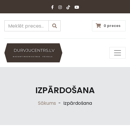
0 preces
IZPĀRDOŠANA
Sākums
-
Izpārdošana