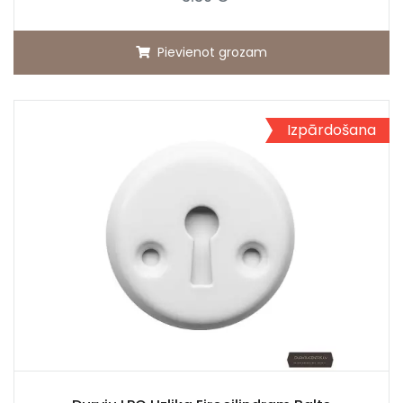
Pievienot grozam
Izpārdošana