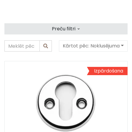
⌄
Preču filtri
Kārtot pēc:
Noklusējuma
Izpārdošana