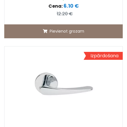
6.10 €
Cena:
12.20 €
Pievienot grozam
Izpārdošana