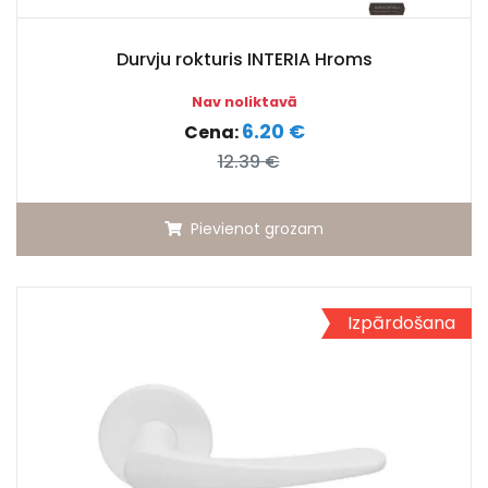
Durvju rokturis INTERIA Hroms
Nav noliktavā
6.20 €
Cena:
12.39 €
Pievienot grozam
Izpārdošana