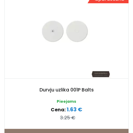
Durvju uzlika 001P Balts
Pieejams
1.63 €
Cena:
3.25 €