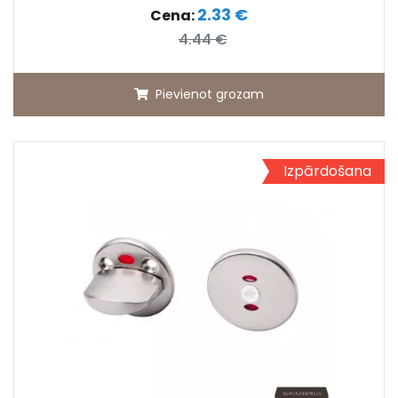
2.33 €
Cena:
4.44 €
Pievienot grozam
Izpārdošana