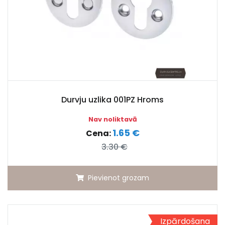
Durvju uzlika 001PZ Hroms
Nav noliktavā
1.65 €
Cena:
3.30 €
Pievienot grozam
Izpārdošana