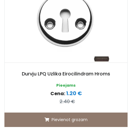
Durvju LPQ Uzlika Eirocilindram Hroms
Pieejams
1.20 €
Cena:
2.40 €
Pievienot grozam