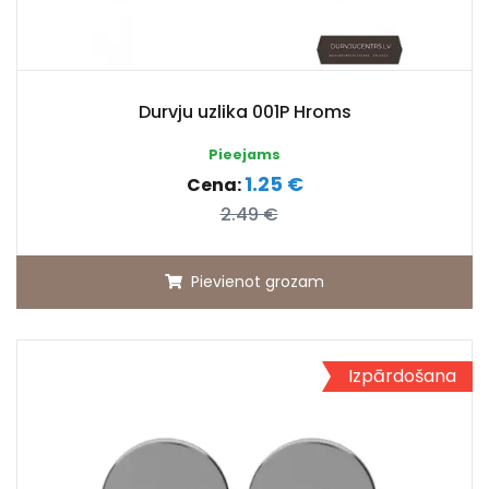
Durvju uzlika 001P Hroms
Pieejams
1.25 €
Cena:
2.49 €
Pievienot grozam
Izpārdošana