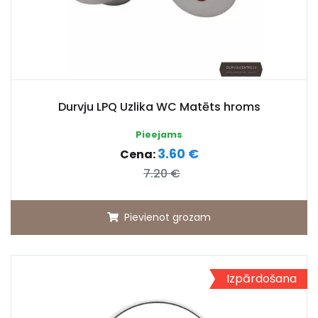
Durvju LPQ Uzlika WC Matēts hroms
Pieejams
3.60 €
Cena:
7.20 €
Pievienot grozam
Izpārdošana