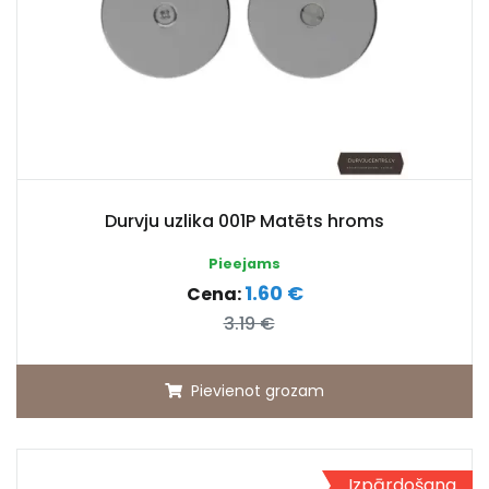
Durvju uzlika 001P Matēts hroms
Pieejams
1.60 €
Cena:
3.19 €
Pievienot grozam
Izpārdošana