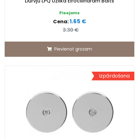
Durvju LPQ Uzlika Eirocilindram Balts
Pieejams
1.65 €
Cena:
3.30 €
Pievienot grozam
Izpārdošana