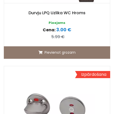
Durvju LPQ Uzlika WC Hroms
Pieejams
3.00 €
Cena:
5.99 €
Pievienot grozam
Izpārdošana