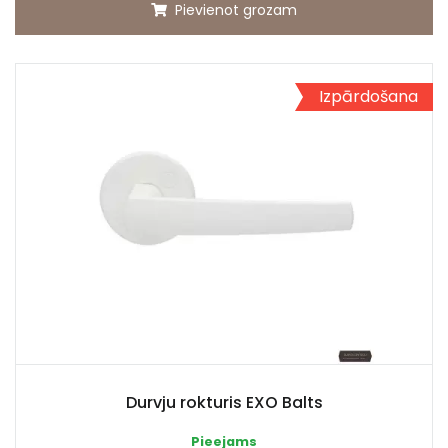
Pievienot grozam
Izpārdošana
Durvju rokturis EXO Balts
Pieejams