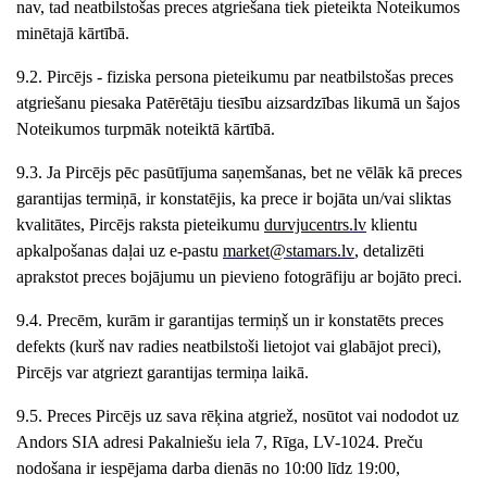
nav, tad neatbilstošas preces atgriešana tiek pieteikta Noteikumos
minētajā kārtībā.
9.2. Pircējs - fiziska persona pieteikumu par neatbilstošas preces
atgriešanu piesaka Patērētāju tiesību aizsardzības likumā un šajos
Noteikumos turpmāk noteiktā kārtībā.
9.3. Ja Pircējs pēc pasūtījuma saņemšanas, bet ne vēlāk kā preces
garantijas termiņā, ir konstatējis, ka prece ir bojāta un/vai sliktas
kvalitātes, Pircējs raksta pieteikumu
durvjucentrs
.lv
klientu
apkalpošanas daļai uz e-pastu
market
@stamars.lv
, detalizēti
aprakstot preces bojājumu un pievieno fotogrāfiju ar bojāto preci.
9.4. Precēm, kurām ir garantijas termiņš un ir konstatēts preces
defekts (kurš nav radies neatbilstoši lietojot vai glabājot preci),
Pircējs var atgriezt garantijas termiņa laikā.
9.5. Preces Pircējs uz sava rēķina atgriež, nosūtot vai nododot uz
Andors
SIA adresi Pakalniešu iela 7, Rīga, LV-1024. Preču
nodošana ir iespējama darba dienās no 10:00 līdz 1
9
:00,