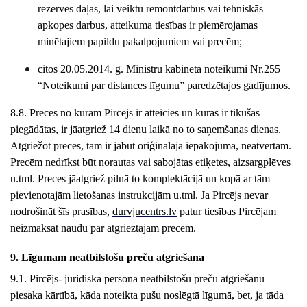
rezerves daļas, lai veiktu remontdarbus vai tehniskās
apkopes darbus, atteikuma tiesības ir piemērojamas
minētajiem papildu pakalpojumiem vai precēm;
citos 20.05.2014. g. Ministru kabineta noteikumi Nr.255
“Noteikumi par distances līgumu” paredzētajos gadījumos.
8.8. Preces no kurām Pircējs ir atteicies un kuras ir tikušas
piegādātas, ir jāatgriež 14 dienu laikā no to saņemšanas dienas.
Atgriežot preces, tām ir jābūt oriģinālajā iepakojumā, neatvērtām.
Precēm nedrīkst būt norautas vai sabojātas etiķetes, aizsargplēves
u.tml. Preces jāatgriež pilnā to komplektācijā un kopā ar tām
pievienotajām lietošanas instrukcijām u.tml. Ja Pircējs nevar
nodrošināt šīs prasības,
durvjucentrs
.lv
patur tiesības Pircējam
neizmaksāt naudu par atgrieztajām precēm.
9. Līgumam neatbilstošu preču atgriešana
9.1. Pircējs- juridiska persona neatbilstošu preču atgriešanu
piesaka kārtībā, kāda noteikta pušu noslēgtā līgumā, bet, ja tāda