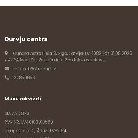
Durvju centrs
Gunāra Astras iela 8, Rīga, Latvija, LV-1082 lidz 31.08.2026
/ AURA kvartāls, Grenču iela 2 - datums sekos...
market@stamars.lv
27850656
Mūsu rekvizīti
SIA ANDORS
PVN NR. LV40103910560
Lejupes iela 10, Ādaži, LV-2164