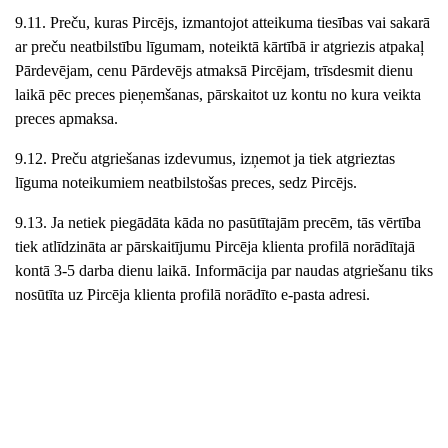
9.11. Preču, kuras Pircējs, izmantojot atteikuma tiesības vai sakarā
ar preču neatbilstību līgumam, noteiktā kārtībā ir atgriezis atpakaļ
Pārdevējam, cenu Pārdevējs atmaksā Pircējam, trīsdesmit dienu
laikā pēc preces pieņemšanas, pārskaitot uz kontu no kura veikta
preces apmaksa.
9.12. Preču atgriešanas izdevumus, izņemot ja tiek atgrieztas
līguma noteikumiem neatbilstošas preces, sedz Pircējs.
9.13. Ja netiek piegādāta kāda no pasūtītajām precēm, tās vērtība
tiek atlīdzināta ar pārskaitījumu Pircēja klienta profilā norādītajā
kontā 3-5 darba dienu laikā. Informācija par naudas atgriešanu tiks
nosūtīta uz Pircēja klienta profilā norādīto e-pasta adresi.