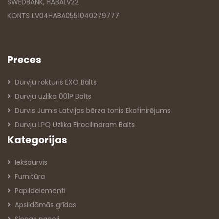
SWEDBANK, HABALV22
KONTS LV04HABA0551040279777
Preces
Durvju rokturis EXO Balts
Durvju uzlika 001P Balts
Durvis Jumis Latvijas bērza tonis Ekofinirējums
Durvju LPQ Uzlika Eirocilindram Balts
Kategorijas
Iekšdurvis
Furnitūra
Papildelementi
Apsildāmās grīdas