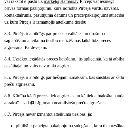
vai rakstot e-pastu uz
market
@stamars.lv
Pircējs var iesniegt
brīvas formas paziņojumu, kurā norādīts Pircēja vārds, uzvārds,
kontakttālrunis, pasūtījuma datums un prece/pakalpojums attiecībā
uz kuru Pircējs ir izmantojis atteikuma tiesību.
8.3. Pircējs ir atbildīgs par preces kvalitātes un drošuma
saglabāšanu atteikuma tiesību realizēšanas laikā līdz preces
atgriešanai Pārdevējam.
8.4. Uzsākot iegādātās preces lietošanu, jūs apliecināt, ka tā atbilst
pasūtītajai un vairs nevar tikt atgriezta.
8.5. Pircējs ir atbildīgs par tiešajām izmaksām, kas saistītas ar šādu
preču atgriešanu.
8.6. Kārtība kādā preces tiek atgrieztas un kā tiek atmaksāta nauda
aprakstīta sadaļā Līgumam neatbilstošu preču atgriešana.
8.7. Pircējs nevar izmantot atteikuma tiesības, ja:
pilnībā ir pabeigta pakalpojuma sniegšana, kura tika uzsākta