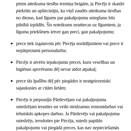
pirms atteikuma tiesību termiņa beigām, ja Pircējs ir skaidri
piekritis un apliecinājis, ka viņš zaudēs atteikuma tiesības
no dienas, kad līgums par pakalpojuma sniegšanu būs
pilnībā izpildīts. Šis noteikums neattiecas uz līgumiem, ja
līguma priekšmets ietver gan preci, gan pakalpojumu;
prece tiek izgatavota pēc Pircēja norādījumiem vai prece ir
nepārprotami personalizēta;
Pircējs ir atvēris iepakojumu precei, kuru veselības un
higiēnas apsvērumu dēļ nevar atdot atpakaļ;
prece tās īpašību dēļ pēc piegādes ir neatgriezeniski
sajaukusies ar citām lietām;
Pircējs ir pieprasījis Pārdevējam vai pakalpojuma
sniedzējam ierasties un veikt steidzamus remontdarbus vai
tehniskās apkopes darbus. Ja Pārdevējs vai pakalpojuma
sniedzējs, ierodoties pie Pircēja, sniedz papildu
pakalpojumu vai piegādā preces, kas nav nepieciešamās