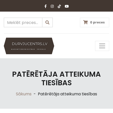
0 preces
PATĒRĒTĀJA ATTEIKUMA
TIESĪBAS
Sākums
-
Patērētāja atteikuma tiesības