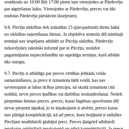
sestdienās no 10:00 līdz 17:00
pirms tam vienojoties ar Pārdevēju
par atgriešanas laiku. Vienojoties ar Pārdevēju, preces var tikt
nodotas Pārdevēja pārstāvim (kurjeram).
9.6. Pircēja sūdzības tiek izskatītas 15 (piecpadsmit) dienu laikā
no sūdzības saņemšanas dienas. Ja objektīvu iemeslu dēļ minētajā
termiņā nav iespējams atbildēt uz Pircēja sūdzību, Pārdevējs
nekavējoties rakstiski informē par to Pircēju, norādot
pagarinājuma nepieciešamību un saprātīgu termiņu, kurā atbilde
tiks sniegta.
9.7. Pircējs ir atbildīgs par preces vērtības jebkāda veida
samazināšanos, ja prece ir izmantota tādā veidā, kas nav
savienojams ar labas ticības principu, tai skaitā izmantota citā
nolūkā, nevis preces īpašības vai darbības noskaidrošanai. Netiek
pieņemtas lietotas preces, preces, kuras higiēnas apsvērumu dēļ
nevar pieņemt atpakaļ, jo to iepakojums ir atvērts, preces kuras
nav pilnīgā komplektācijā, kā arī prece
,
kuru bojājumi ir radušies
Pircējam neatbilstoši glabājot preci. Preces jāatgriež atbilstoši
iepakotas oriģinālajā iepakojumā un pilnā komplektācijā. Ja prece