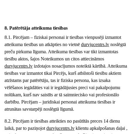
8. Patērētāja atteikuma tiesības
8.1. Pircējam – fiziskai personai ir tiesības vienpusēji izmantot
atteikuma tiesības un atkāpties no vietnē
durvjucentrs
.lv
noslēgtā
preču pirkuma līguma. Atteikuma tiesības var tikt izmantotas
tiesību aktos, šajos Noteikumos un citos attiecināmos
durvjucentrs
.lv
izdotajos nosacījumos noteiktā kārtībā. Atteikuma
tiesības var izmantot tikai Pircējs, kurš atbilstoši tiesību aktiem
atzīstams par patērētāju, tas ir fiziska persona, kas izsaka
vēlēšanos iegādāties vai ir iegādājusies preci vai pakalpojumu
nolūkam, kurš nav saistīts ar tā saimniecisko vai profesionālo
darbību. Pircējam – juridiskai personai atteikuma tiesības ir
atrunātas savstarpēji noslēgtā līgumā.
8.2. Pircējam ir tiesības atteikties no pasūtītās preces 14 dienu
laikā, par to paziņojot
durvjucentrs
.lv
klientu apkalpošanas daļai ,