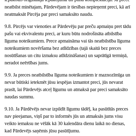
neatbilst minētajam, Pārdevējam ir tiesības nepieņemt preci, kā arī
neatmaksāt Pircēja par preci samaksāto naudu.
9.8. Pircējs var vienoties ar Pārdevēju par preču apmaiņ
u pret tādu
pašu vai ekvivalentu preci, ar kuru būtu nodrošināta atbilstība
līguma noteikumiem. Prece apmaināma vai tās neatbilstība līguma
noteikumiem novēršama bez atlīdzības (tajā skaitā bez preces
nosūtīšanas un citu izmaksu atlīdzināšanas) un saprātīgā termiņā,
neradot neērtības jums.
9.9. Ja preces neatbilstība līguma noteikumiem ir maznozīmīga un
nevar būtiski ietekmēt jūsu iespējas izmantot preci, jūs nevarat
prasīt, lai Pārdevējs atceļ līgumu un atmaksā par preci samaksāto
naudas summu.
9.10. Ja Pārdēvējs nevar izpildīt līgumu tādēļ, ka pasūtītās preces
nav pieejamas, viņš par to informēs jūs un atmaksās jums visu
veikto iemaksu ne vēlāk kā 30 kalendāra dienu laikā no dienas,
kad Pārdevējs saņēmis jūsu pasūtījumu.