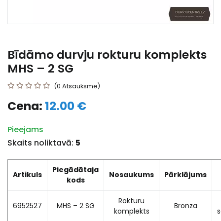
Bīdāmo durvju rokturu komplekts
MHS – 2 SG
(0 Atsauksme)
Cena:
12.00 €
Pieejams
Skaits noliktavā:
5
Piegādātaja
Artikuls
Nosaukums
Pārklājums
kods
Rokturu
6952527
MHS – 2 SG
Bronza
komplekts