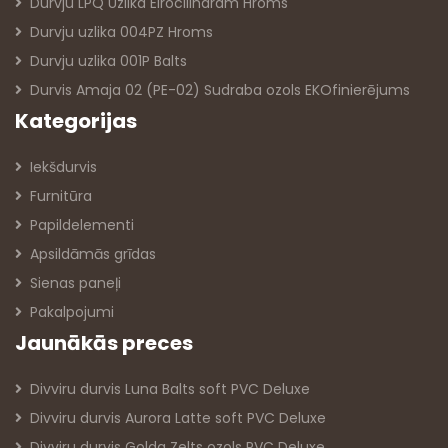
Durvju LPQ Uzlika Eirocilindram Hroms
Durvju uzlika 004PZ Hroms
Durvju uzlika 001P Balts
Durvis Amaja 02 (PE-02) Sudraba ozols EKOfinierējums
Kategorijas
Iekšdurvis
Furnitūra
Papildelementi
Apsildāmās grīdas
Sienas paneļi
Pakalpojumi
Jaunākās preces
Divviru durvis Luna Balts soft PVC Deluxe
Divviru durvis Aurora Latte soft PVC Deluxe
Divviru durvis Golda Zelts ozols PVC Deluxe