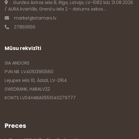
Gunāra Astras iela 8, Rīga, Latvija, LV-1082 lidz 31.08.2026
/ AURA kvartāls, Grenču iela 2 - datums sekos...
market@stamars.lv
27850656
Mūsu rekvizīti
SIA ANDORS
PVN NR. LV40103910560
Lejupes iela 10, Ādaži, LV-2164
SWEDBANK, HABALV22
KONTS LV04HABA0551040279777
Preces