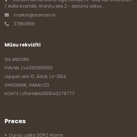
/ AURA kvartāls, Grenču iela 2 - datums sekos...
market@stamars.lv
27850656
Mūsu rekvizīti
SIA ANDORS
PVN NR. LV40103910560
Lejupes iela 10, Ādaži, LV-2164
SWEDBANK, HABALV22
KONTS LV04HABA0551040279777
Preces
Durvju uzlika 001PZ Hroms