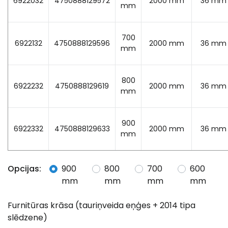
6922032
4750888129572
2000 mm
36 mm
mm
700
6922132
4750888129596
2000 mm
36 mm
mm
800
6922232
4750888129619
2000 mm
36 mm
mm
900
6922332
4750888129633
2000 mm
36 mm
mm
Opcijas:
900
800
700
600
mm
mm
mm
mm
Furnitūras krāsa (tauriņveida eņģes + 2014 tipa
slēdzene)