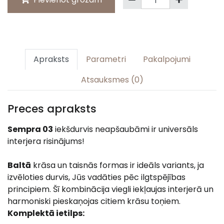
Apraksts
Parametri
Pakalpojumi
Atsauksmes (0)
Preces apraksts
Sempra 03
iekšdurvis neapšaubāmi ir universāls
interjera risinājums!
Baltā
krāsa un taisnās formas ir ideāls variants, ja
izvēloties durvis, Jūs vadāties pēc ilgtspējības
principiem. Šī kombinācija viegli iekļaujas interjerā un
harmoniski pieskaņojas citiem krāsu toņiem.
Komplektā ietilps: