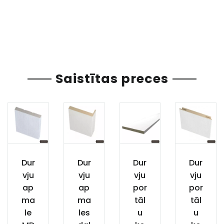
Saistītas preces
Dur
Dur
Dur
Dur
vju
vju
vju
vju
ap
ap
por
por
ma
ma
tāl
tāl
le
les
u
u