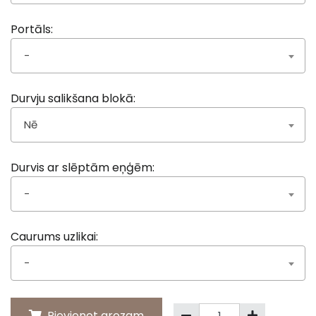
Portāls:
-
Durvju salikšana blokā:
Nē
Durvis ar slēptām eņģēm:
-
Caurums uzlikai:
-
Pievienot grozam