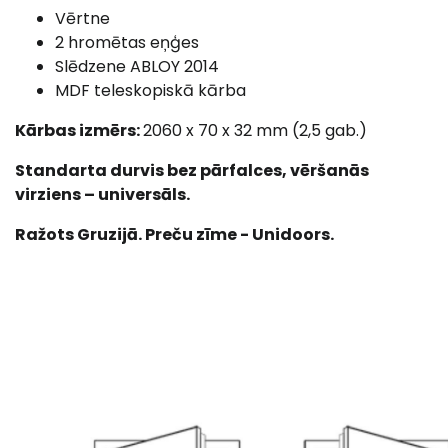
Vērtne
2 hromētas eņģes
Slēdzene ABLOY 2014
MDF teleskopiskā kārba
Kārbas izmērs:
2060 x 70 x 32 mm (2,5 gab.)
Standarta durvis bez pārfalces, vēršanās
virziens – universāls.
Ražots Gruzijā. Preču zīme - Unidoors.