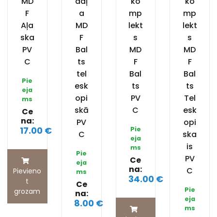
MD
daļ
ko
ko
F
a
mp
mp
Aļa
MD
lekt
lekt
ska
F
s
s
PV
Bal
MD
MD
C
ts
F
F
tel
Bal
Bal
Pie
esk
ts
ts
eja
opi
PV
Tel
ms
skā
C
esk
Ce
na:
PV
opi
17.00 €
Pie
C
ska
eja
is
ms
Pie
PV
Ce
eja
na:
C
Pievieno
ms
34.00 €
t
Ce
Pie
grozam
na:
eja
8.00 €
ms