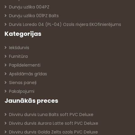
Durvju uzlika 004PZ
Durvju uzlika 001PZ Balts
Durvis Loredo 04 (PL-04) Ozols rivjera EKOfinierējums
Kategorijas
Iekšdurvis
Furnitūra
Papildelementi
Apsildāmās grīdas
Sienas paneļi
Pakalpojumi
Jaunākās preces
Divviru durvis Luna Balts soft PVC Deluxe
Divviru durvis Aurora Latte soft PVC Deluxe
Divviru durvis Golda Zelts ozols PVC Deluxe