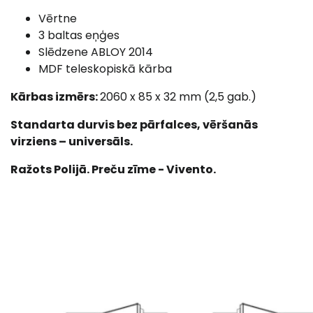
Vērtne
3 baltas eņģes
Slēdzene ABLOY 2014
MDF teleskopiskā kārba
Kārbas izmērs:
2060 x 85 x 32 mm (2,5 gab.)
Standarta durvis bez pārfalces, vēršanās
virziens – universāls.
Ražots Polijā. Preču zīme - Vivento.