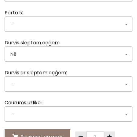
Portāls:
-
Durvis slēptām eņģēm:
Nē
Durvis ar slēptām eņģēm:
-
Caurums uzlikai:
-
Pievienot grozam