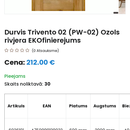
Durvis Trivento 02 (PW-02) Ozols
rivjera EKOfinierejums
(0 Atsauksme)
Cena:
212.00 €
Pieejams
Skaits noliktavā:
30
Artikuls
EAN
Platums
Augstums
Bi