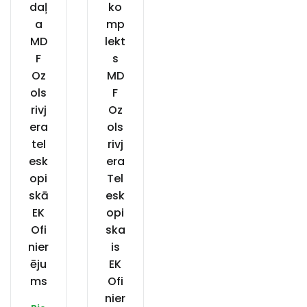
daļ
ko
a
mp
MD
lekt
F
s
Oz
MD
ols
F
rivj
Oz
era
ols
tel
rivj
esk
era
opi
Tel
skā
esk
EK
opi
Ofi
ska
nier
is
ēju
EK
ms
Ofi
nier