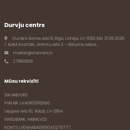
Durvju centrs
Gunāra Astras iela 8, Rīga, Latvija, LV-1082 lidz 31.08.2026
/ AURA kvartāls, Grenču iela 2 - datums sekos...
market@stamars.lv
27850656
Mūsu rekvizīti
SIA ANDORS
PVN NR. LV40103910560
Lejupes iela 10, Ādaži, LV-2164
SWEDBANK, HABALV22
KONTS LV04HABA0551040279777