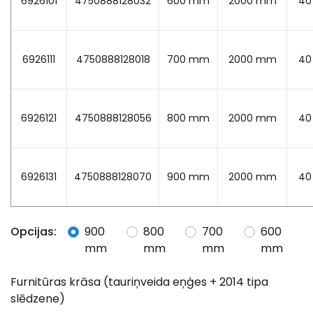
6926101
4750888128032
600 mm
2000 mm
4
6926111
4750888128018
700 mm
2000 mm
4
6926121
4750888128056
800 mm
2000 mm
4
6926131
4750888128070
900 mm
2000 mm
4
Opcijas:
900
800
700
600
mm
mm
mm
mm
Furnitūras krāsa (tauriņveida eņģes + 2014 tipa
slēdzene)