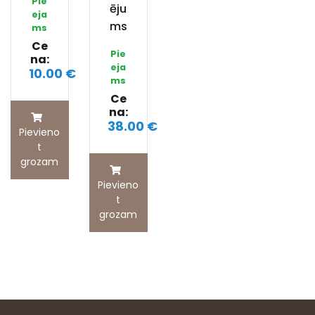
Pie
ēju
eja
ms
ms
Ce
Pie
na:
eja
10.00 €
ms
Ce
na:
38.00 €
Pievieno
t
grozam
Pievieno
t
grozam