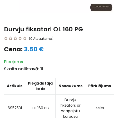
Durvju fiksatori OL 160 PG
(0 Atsauksme)
Cena:
3.50 €
Pieejams
Skaits noliktavā:
11
Piegādātaja
Artikuls
Nosaukums
Pārklājums
kods
Durvju
fiksātors ar
6952531
OL 160 PG
Zelts
noapaļotu
korpusu