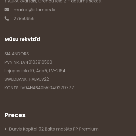
/ AURA kvartāls, Grenču iela 2 - datums sekos...
market@stamars.lv
27850656
Mūsu rekvizīti
SIA ANDORS
PVN NR. LV40103910560
Lejupes iela 10, Ādaži, LV-2164
SWEDBANK, HABALV22
KONTS LV04HABA0551040279777
Preces
Durvis Kapital 02 Balts matēts PP Premium