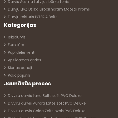
Durvis Ausma Latvijas bērza tonis
Durvju LPQ Uzlika Eirocilindram Matēts hroms
Durvju rokturis INTERIA Balts
Kategorijas
Iekšdurvis
Furnitūra
Papildelementi
Apsildāmās grīdas
Sienas paneļi
Pakalpojumi
Jaunākās preces
Divviru durvis Luna Balts soft PVC Deluxe
Divviru durvis Aurora Latte soft PVC Deluxe
Divviru durvis Golda Zelts ozols PVC Deluxe