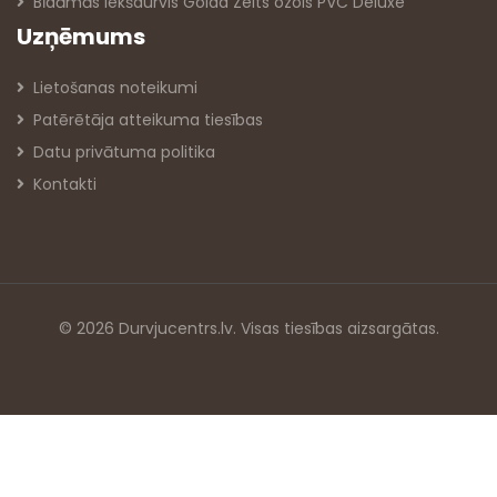
Bīdāmās iekšdurvis Golda Zelts ozols PVC Deluxe
Uzņēmums
Lietošanas noteikumi
Patērētāja atteikuma tiesības
Datu privātuma politika
Kontakti
© 2026 Durvjucentrs.lv. Visas tiesības aizsargātas.