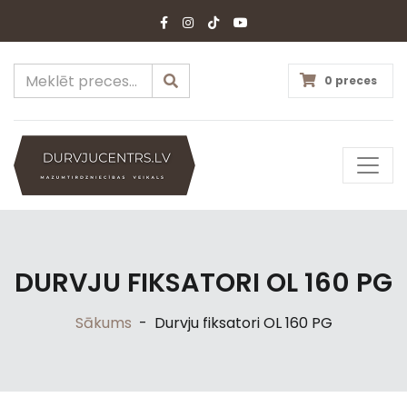
0 preces
DURVJU FIKSATORI OL 160 PG
Sākums
-
Durvju fiksatori OL 160 PG