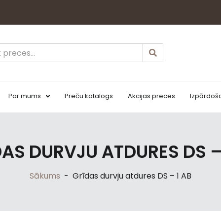
Par mums
Preču katalogs
Akcijas preces
Izpārdoš
AS DURVJU ATDURES DS –
Sākums
-
Grīdas durvju atdures DS – 1 AB