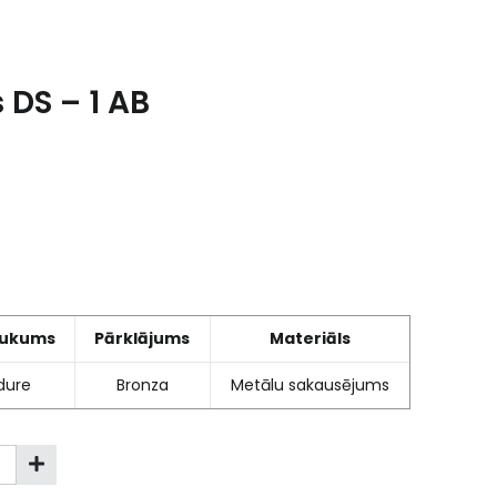
 DS – 1 AB
ukums
Pārklājums
Materiāls
dure
Bronza
Metālu sakausējums