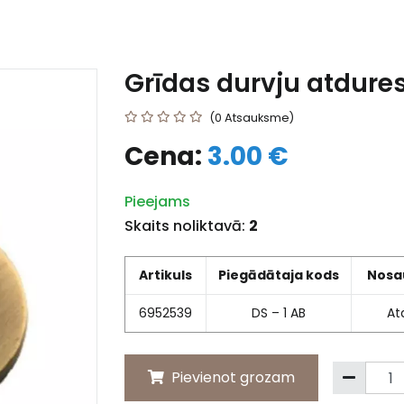
Grīdas durvju atdures
(0 Atsauksme)
Cena:
3.00 €
Pieejams
Skaits noliktavā:
2
Artikuls
Piegādātaja kods
Nosa
6952539
DS – 1 AB
At
Pievienot grozam