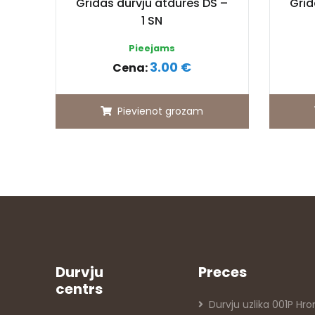
Grīdas durvju atdures DS –
Grīd
1 SN
Pieejams
3.00 €
Cena:
Pievienot grozam
Durvju
Preces
centrs
Durvju uzlika 001P Hr