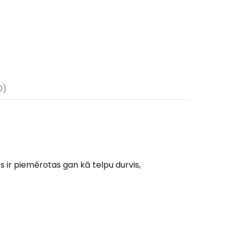
0)
s ir piemērotas gan kā telpu durvis,