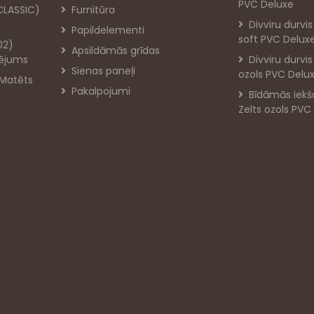
PVC Deluxe
 CLASSIC)
Furnitūra
Divviru durvi
Papildelementi
soft PVC Delux
02)
Apsildāmās grīdas
rējums
Divviru durvi
Sienas paneļi
ozols PVC Delu
 Matēts
Pakalpojumi
Bīdāmās iekš
Zelts ozols PVC