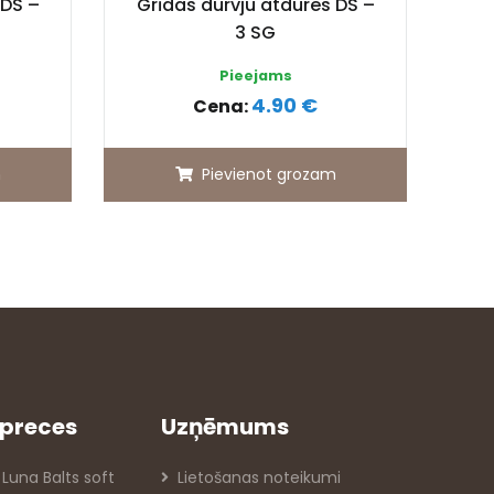
 DS –
Grīdas durvju atdures DS –
3 SG
Pieejams
4.90 €
Cena:
m
Pievienot grozam
preces
Uzņēmums
 Luna Balts soft
Lietošanas noteikumi