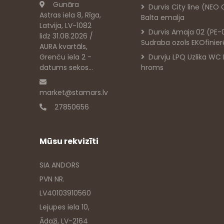
Gunāra
Durvis City line (NEO
Astras iela 8, Rīga,
Balta emalja
Latvija, LV-1082
Durvis Amaja 02 (PE-
lidz 31.08.2026 /
Sudraba ozols EKOfinie
AURA kvartāls,
Grenču iela 2 -
Durvju LPQ Uzlika WC
datums sekos...
hroms
market@stamars.lv
27850656
Mūsu rekvizīti
SIA ANDORS
PVN NR.
LV40103910560
Lejupes iela 10,
Ādaži, LV-2164