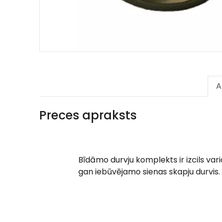
A
Preces apraksts
Bīdāmo durvju komplekts ir izcils var
gan iebūvējamo sienas skapju durvis.