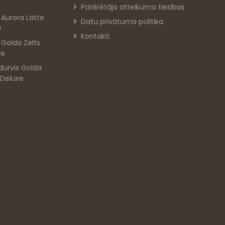
Patērētāja atteikuma tiesības
s Aurora Latte
Datu privātuma politika
e
Kontakti
s Golda Zelts
xe
durvis Golda
 Deluxe