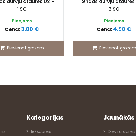
as durvju atdures DS –
Grīdas durvju atdures
1 SG
3 SG
Pieejams
Pieejams
3.00 €
4.90 €
Cena:
Cena:
Pievienot grozam
Pievienot groza
Kategorijas
Jaunākās 
oms
Iekšdurvis
Divviru durvis