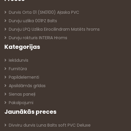
Durvis Orta 01 (SN0100) Aļaska PVC
Durvju uzlika 001PZ Balts
Durvju LPQ Uzlika Eirocilindram Matēts hroms
Durvju rokturis INTERIA Hroms
Kategorijas
Iekšdurvis
Furnitūra
Papildelementi
Apsildāmās grīdas
Sienas paneļi
Pakalpojumi
Jaunākās preces
Divviru durvis Luna Balts soft PVC Deluxe