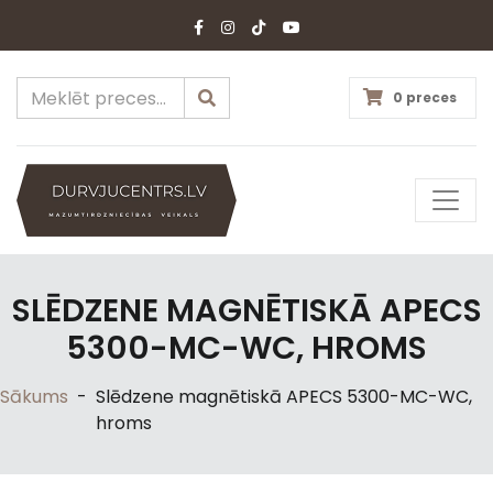
0 preces
SLĒDZENE MAGNĒTISKĀ APECS
5300-MC-WC, HROMS
Sākums
-
Slēdzene magnētiskā APECS 5300-MC-WC,
hroms