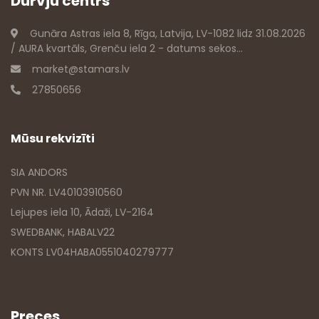
Durvju centrs
Gunāra Astras iela 8, Rīga, Latvija, LV-1082 lidz 31.08.2026
/ AURA kvartāls, Grenču iela 2 - datums sekos...
market@stamars.lv
27850656
Mūsu rekvizīti
SIA ANDORS
PVN NR. LV40103910560
Lejupes iela 10, Ādaži, LV-2164
SWEDBANK, HABALV22
KONTS LV04HABA0551040279777
Preces