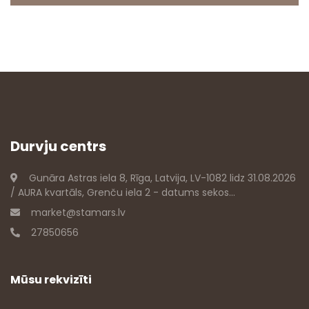
Durvju centrs
Gunāra Astras iela 8, Rīga, Latvija, LV-1082 lidz 31.08.2026
/ AURA kvartāls, Grenču iela 2 - datums sekos...
market@stamars.lv
27850656
Mūsu rekvizīti