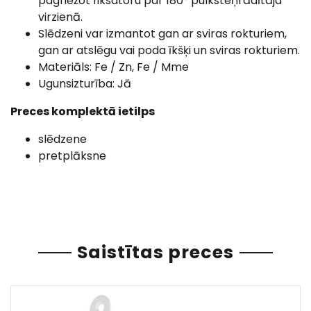
pagriežot fiksatoru par 180° pulksteņrādītāja
virzienā.
Slēdzeni var izmantot gan ar sviras rokturiem,
gan ar atslēgu vai poda īkšķi un sviras rokturiem.
Materiāls: Fe / Zn, Fe / Mme
Ugunsizturība: Jā
Preces komplektā ietilps
slēdzene
pretplāksne
Saistītas preces