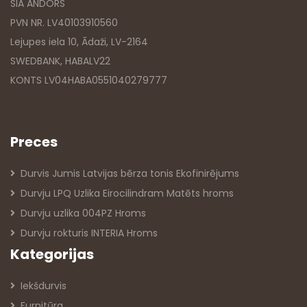
SIA ANDORS
PVN NR. LV40103910560
Lejupes iela 10, Ādaži, LV-2164
SWEDBANK, HABALV22
KONTS LV04HABA0551040279777
Preces
Durvis Jumis Latvijas bērza tonis Ekofinirējums
Durvju LPQ Uzlika Eirocilindram Matēts hroms
Durvju uzlika 004PZ Hroms
Durvju rokturis INTERIA Hroms
Kategorijas
Iekšdurvis
Furnitūra