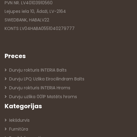
PVN NR. LV40103910560
Lejupes iela 10, Ādaži, LV-2164
SWEDBANK, HABALV22
KONTS LV04HABA0551040279777
Preces
Durvju rokturis INTERIA Balts
Durvju LPQ Uzlika Eirocilindram Balts
Durvju rokturis INTERIA Hroms
Durvju uzlika 001P Matēts hroms
Kategorijas
Iekšdurvis
Furnitūra