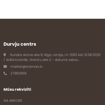
Durvju centrs
Gunāra Astras iela 8, Rīga, Latvija, LV-1082 lidz 31.08.2026
/ AURA kvartāls, Grenču iela 2 - datums sekos...
market@stamars.lv
27850656
Mūsu rekvizīti
SIA ANDORS