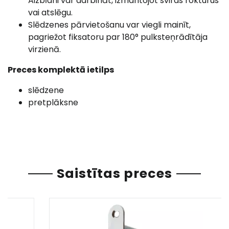
Aizbīdni var darbināt, izmantojot sviras rokturus
vai atslēgu.
Slēdzenes pārvietošanu var viegli mainīt,
pagriežot fiksatoru par 180° pulksteņrādītāja
virzienā.
Preces komplektā ietilps
slēdzene
pretplāksne
Saistītas preces