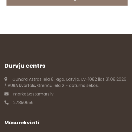
Durvju centrs
Gunāra Astras iela 8, Rīga, Latvija, LV-1082 lidz 31.08.2026
/ AURA kvartāls, Grenču iela 2 - datums sekos...
market@stamars.lv
27850656
Mūsu rekvizīti