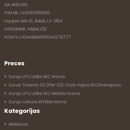
SIA ANDORS
PVN NR. LV40103910560
Lejupes iela 10, Ādaži, LV-2164
SWEDBANK, HABALV22
KONTS LV04HABA0551040279777
Preces
Durvju LPQ Uzlika WC Hroms
Durvis Trivento 02 (PW-02) Ozols rivjera EKOfinierejums
Durvju LPQ Uzlika WC Matēts hroms
Durvju rokturis INTERIA Hroms
Kategorijas
Iekšdurvis