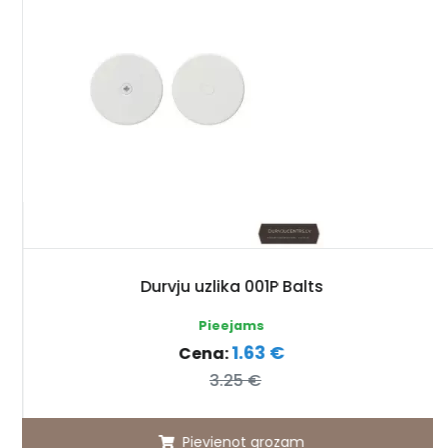
Durvju uzlika 001P Balts
Pieejams
1.63 €
Cena:
3.25 €
Pievienot grozam