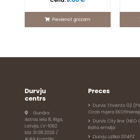
Cena:
Pievienot grozam
Durvju
Preces
centrs
Durvis Trivento 02 (
Ozols rivjera EKOfiniere
Gunāra
Astras iela 8, Rīga,
Durvis City line (NEO
Latvija, LV-1082
Balta emalja
lidz 31.08.2026 /
Durvju uzlika 004PZ
AURA kvartāls,