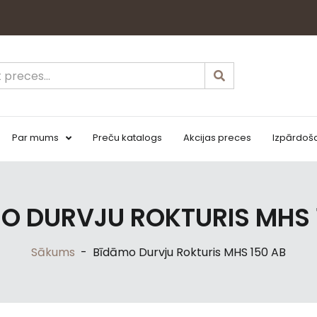
Par mums
Preču katalogs
Akcijas preces
Izpārdoš
O DURVJU ROKTURIS MHS 
Sākums
-
Bīdāmo Durvju Rokturis MHS 150 AB