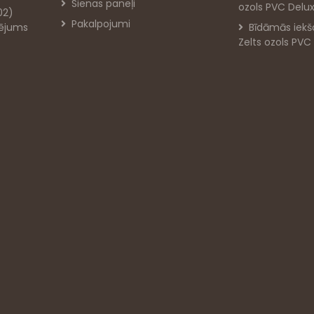
Sienas paneļi
ozols PVC Delu
02)
Pakalpojumi
rējums
Bīdāmās iekš
Zelts ozols PVC