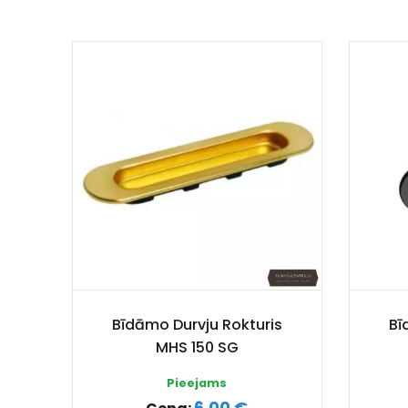
Bīdāmo Durvju Rokturis
Bī
MHS 150 SG
Pieejams
6.00 €