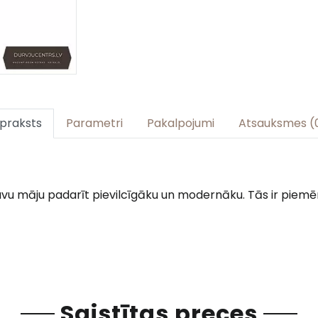
praksts
Parametri
Pakalpojumi
Atsauksmes (
 savu māju padarīt pievilcīgāku un modernāku. Tās ir piem
Saistītas preces