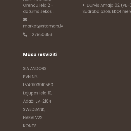
Grenču iela 2 -
Durvis Amaja 02 (PE-
datums sekos...
Sudraba ozols EKOfinie
market@stamars.lv
27850656
Mūsu rekvizīti
SIA ANDORS
PVN NR.
LV40103910560
Lejupes iela 10,
Ādaži, LV-2164
SWEDBANK,
HABALV22
KONTS