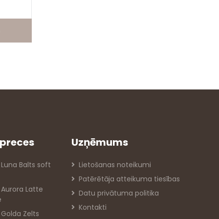
m
preces
Uzņēmums
 Luna Balts soft
Lietošanas noteikumi
Patērētāja atteikuma tiesības
s Aurora Latte
Datu privātuma politika
e
Kontakti
s Golda Zelts