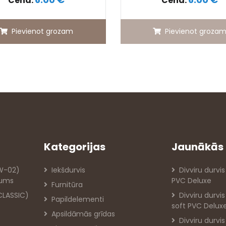
Cena:
Cena:
Pievienot grozam
Pievienot groza
Kategorijas
Jaunākās 
PW-02)
Iekšdurvis
Divviru durvis
jums
PVC Deluxe
Furnitūra
 CLASSIC)
Divviru durvi
Papildelementi
soft PVC Delux
Apsildāmās grīdas
Divviru durvi