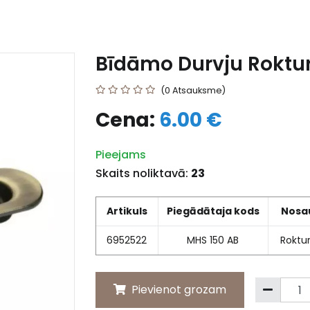
Bīdāmo Durvju Roktur
(0 Atsauksme)
Cena:
6.00 €
Pieejams
Skaits noliktavā:
23
Artikuls
Piegādātaja kods
Nosa
6952522
MHS 150 AB
Roktur
Pievienot grozam