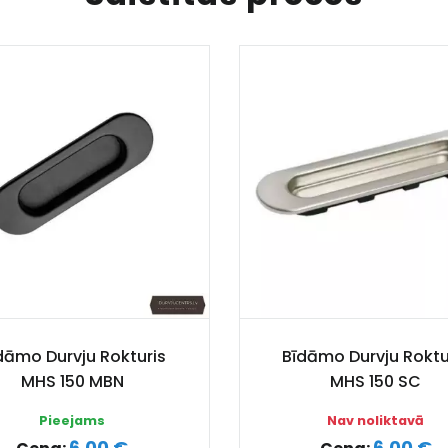
dāmo Durvju Rokturis
Bīdāmo Durvju Roktu
MHS 150 MBN
MHS 150 SC
Pieejams
Nav noliktavā
6.00 €
6.00 €