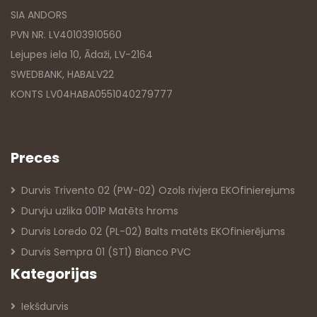
SIA ANDORS
PVN NR. LV40103910560
Lejupes iela 10, Ādaži, LV-2164
SWEDBANK, HABALV22
KONTS LV04HABA0551040279777
Preces
Durvis Trivento 02 (PW-02) Ozols rivjera EKOfinierejums
Durvju uzlika 001P Matēts hroms
Durvis Loredo 02 (PL-02) Balts matēts EKOfinierējums
Durvis Sempra 01 (ST1) Bianco PVC
Kategorijas
Iekšdurvis