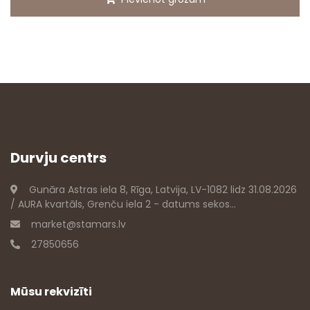
Durvju centrs
Gunāra Astras iela 8, Rīga, Latvija, LV-1082 lidz 31.08.2026
/ AURA kvartāls, Grenču iela 2 - datums sekos...
market@stamars.lv
27850656
Mūsu rekvizīti