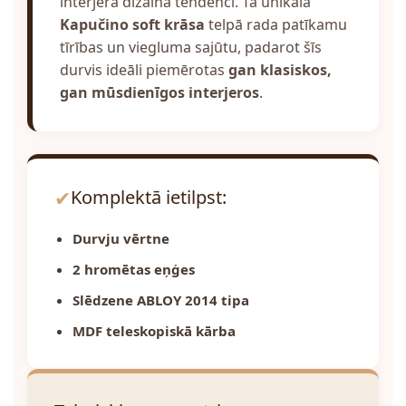
interjera dizaina tendenci. Tā unikālā
Kapučino soft krāsa
telpā rada patīkamu
tīrības un viegluma sajūtu, padarot šīs
durvis ideāli piemērotas
gan klasiskos,
gan mūsdienīgos interjeros
.
✔
Komplektā ietilpst:
Durvju vērtne
2 hromētas eņģes
Slēdzene ABLOY 2014 tipa
MDF teleskopiskā kārba