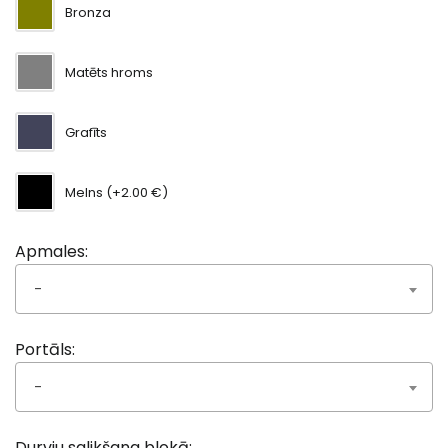
Bronza
Matēts hroms
Grafīts
Melns (+2.00 €)
Apmales:
-
Portāls:
-
Durvju salikšana blokā: