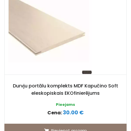
Durvju portālu komplekts MDF Kapučino Soft
eleskopiskais EKOfinierējums
Pieejams
30.00 €
Cena:
Pievienot grozam