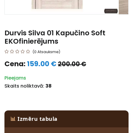
Durvis Silva 01 Kapučino Soft
EKOfinierējums
(0 Atsauksme)
Cena:
159.00 €
200.00 €
Pieejams
Skaits noliktavā:
38
📊
Izmēru tabula