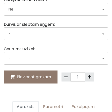
Nē
Durvis ar slēptām eņģēm:
-
Caurums uzlikai:
-
Pievienot grozam
Apraksts
Parametri
Pakalpojumi