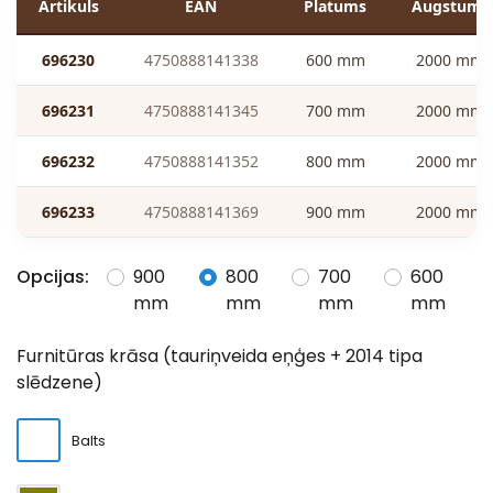
Artikuls
EAN
Platums
Augstums
696230
4750888141338
600 mm
2000 mm
696231
4750888141345
700 mm
2000 mm
696232
4750888141352
800 mm
2000 mm
696233
4750888141369
900 mm
2000 mm
Opcijas:
900
800
700
600
mm
mm
mm
mm
Furnitūras krāsa (tauriņveida eņģes + 2014 tipa
slēdzene)
Balts