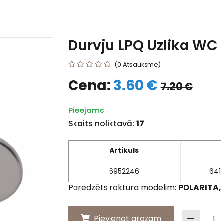
Durvju LPQ Uzlika WC
(0 Atsauksme)
Cena:
3.60 €
7.20 €
Pieejams
Skaits noliktavā:
17
Artikuls
6952246
64
Paredzēts roktura modelim:
POLARITA,
Pievienot grozam