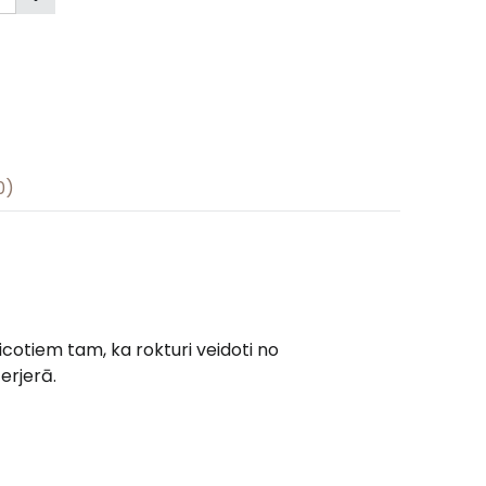
0)
icotiem tam, ka rokturi veidoti no
erjerā.