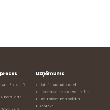
preces
Uzņēmums
 Luna Balts soft
Lietošanas noteikumi
Patērētāja atteikuma tiesības
s Aurora Latte
Datu privātuma politika
e
Kontakti
s Golda Zelts