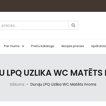
Par mums
Preču katalogs
Akcijas preces
Izpārdoš
U LPQ UZLIKA WC MATĒTS
Sākums
-
Durvju LPQ Uzlika WC Matēts hroms