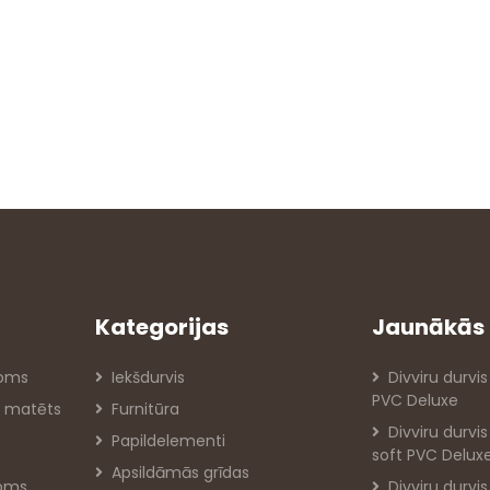
Kategorijas
Jaunākās 
roms
Iekšdurvis
Divviru durvis
PVC Deluxe
ts matēts
Furnitūra
Divviru durvi
Papildelementi
soft PVC Delux
Apsildāmās grīdas
roms
Divviru durvi