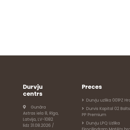
Durvju
Preces
centrs
Durvju uzlika 001PZ H
Gunāra
Durvis Kapital 02 Bal
Astras iela 8, Rīga,
PP Premium
Latvija, LV-1082
Durvju LPQ Uzlika
lidz 31.08.2026 /
Eirocilindram Matēts h