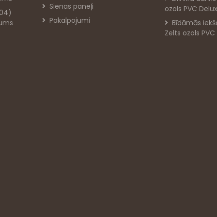
Sienas paneļi
ozols PVC Delu
-04)
Pakalpojumi
jums
Bīdāmās iekš
Zelts ozols PVC