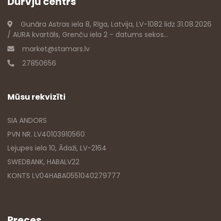
Durvju centrs
Gunāra Astras iela 8, Rīga, Latvija, LV-1082 lidz 31.08.2026
/ AURA kvartāls, Grenču iela 2 - datums sekos...
market@stamars.lv
27850656
Mūsu rekvizīti
SIA ANDORS
PVN NR. LV40103910560
Lejupes iela 10, Ādaži, LV-2164
SWEDBANK, HABALV22
KONTS LV04HABA0551040279777
Preces