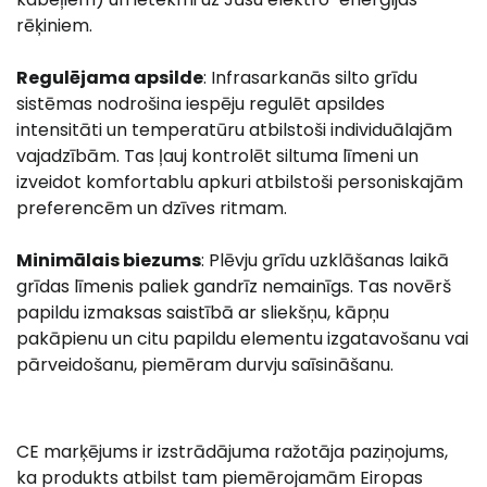
rēķiniem.
Regulējama apsilde
: Infrasarkanās silto grīdu
sistēmas nodrošina iespēju regulēt apsildes
intensitāti un temperatūru atbilstoši individuālajām
vajadzībām. Tas ļauj kontrolēt siltuma līmeni un
izveidot komfortablu apkuri atbilstoši personiskajām
preferencēm un dzīves ritmam.
Minimālais biezums
: Plēvju grīdu uzklāšanas laikā
grīdas līmenis paliek gandrīz nemainīgs. Tas novērš
papildu izmaksas saistībā ar sliekšņu, kāpņu
pakāpienu un citu papildu elementu izgatavošanu vai
pārveidošanu, piemēram durvju saīsināšanu.
CE marķējums ir izstrādājuma ražotāja paziņojums,
ka produkts atbilst tam piemērojamām Eiropas