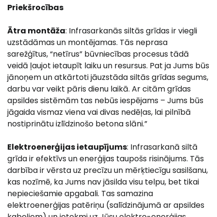
Priekšrocības
Ātra montāža
: Infrasarkanās siltās grīdas ir viegli
uzstādāmas un montējamas. Tās neprasa
sarežģītus, “netīrus” būvniecības procesus tādā
veidā ļaujot ietaupīt laiku un resursus. Pat ja Jums būs
jānoņem un atkārtoti jāuzstāda siltās grīdas segums,
darbu var veikt pāris dienu laikā. Ar citām grīdas
apsildes sistēmām tas nebūs iespējams – Jums būs
jāgaida vismaz viena vai divas nedēļas, lai pilnībā
nostiprinātu izlīdzinošo betona slāni.”
Elektroenerģijas ietaupījums
: Infrasarkanā siltā
grīda ir efektīvs un enerģijas taupošs risinājums. Tās
darbība ir vērsta uz precīzu un mērķtiecīgu sasilšanu,
kas nozīmē, ka Jums nav jāsilda visu telpu, bet tikai
nepieciešamie apgabali. Tas samazina
elektroenerģijas patēriņu (salīdzinājumā ar apsildes
kabeļiem) un ietekmi uz Jūsu elektro-enerģijas