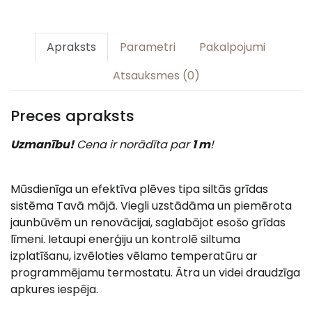
Apraksts
Parametri
Pakalpojumi
Atsauksmes (0)
Preces apraksts
Uzmanību!
Cena ir norādīta par
1 m
!
Mūsdienīga un efektīva plēves tipa siltās grīdas
sistēma Tavā mājā. Viegli uzstādāma un piemērota
jaunbūvēm un renovācijai, saglabājot esošo grīdas
līmeni. Ietaupi enerģiju un kontrolē siltuma
izplatīšanu, izvēloties vēlamo temperatūru ar
programmējamu termostatu. Ātra un videi draudzīga
apkures iespēja.