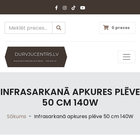
0 preces
INFRASARKANĀ APKURES PLĒVE
50 CM 140W
Sākums
-
Infrasarkanā apkures plēve 50 cm 140W