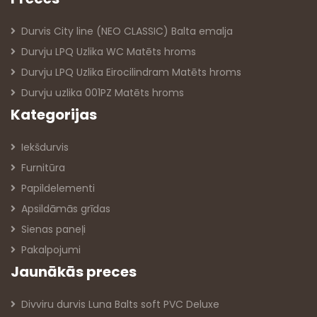
Durvis City line (NEO CLASSIC) Balta emalja
Durvju LPQ Uzlika WC Matēts hroms
Durvju LPQ Uzlika Eirocilindram Matēts hroms
Durvju uzlika 001PZ Matēts hroms
Kategorijas
Iekšdurvis
Furnitūra
Papildelementi
Apsildāmās grīdas
Sienas paneļi
Pakalpojumi
Jaunākās preces
Divviru durvis Luna Balts soft PVC Deluxe