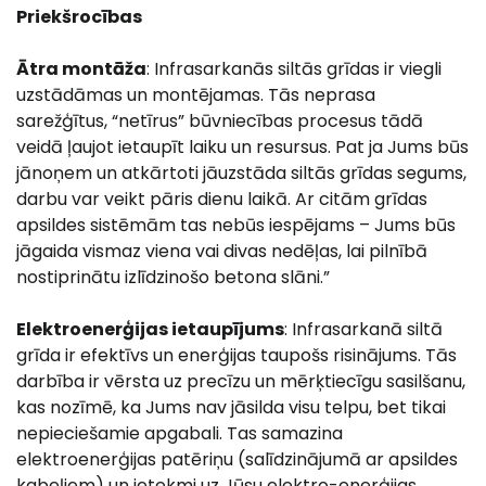
Priekšrocības
Ātra montāža
: Infrasarkanās siltās grīdas ir viegli
uzstādāmas un montējamas. Tās neprasa
sarežģītus, “netīrus” būvniecības procesus tādā
veidā ļaujot ietaupīt laiku un resursus. Pat ja Jums būs
jānoņem un atkārtoti jāuzstāda siltās grīdas segums,
darbu var veikt pāris dienu laikā. Ar citām grīdas
apsildes sistēmām tas nebūs iespējams – Jums būs
jāgaida vismaz viena vai divas nedēļas, lai pilnībā
nostiprinātu izlīdzinošo betona slāni.”
Elektroenerģijas ietaupījums
: Infrasarkanā siltā
grīda ir efektīvs un enerģijas taupošs risinājums. Tās
darbība ir vērsta uz precīzu un mērķtiecīgu sasilšanu,
kas nozīmē, ka Jums nav jāsilda visu telpu, bet tikai
nepieciešamie apgabali. Tas samazina
elektroenerģijas patēriņu (salīdzinājumā ar apsildes
kabeļiem) un ietekmi uz Jūsu elektro-enerģijas