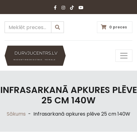
0 preces
INFRASARKANĀ APKURES PLĒVE
25 CM 140W
Sākums
-
Infrasarkanā apkures plēve 25 cm 140W