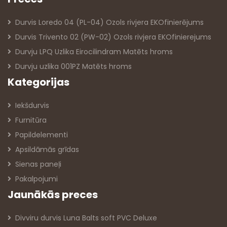
Durvis Loredo 04 (PL-04) Ozols rivjera EKOfinierējums
Durvis Trivento 02 (PW-02) Ozols rivjera EKOfinierejums
Durvju LPQ Uzlika Eirocilindram Matēts hroms
Durvju uzlika 001PZ Matēts hroms
Kategorijas
Iekšdurvis
Furnitūra
Papildelementi
Apsildāmās grīdas
Sienas paneļi
Pakalpojumi
Jaunākās preces
Divviru durvis Luna Balts soft PVC Deluxe