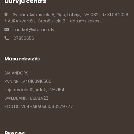
Durvju centrs
Gunāra Astras iela 8, Rīga, Latvija, LV-1082 lidz 31.08.2026
/ AURA kvartāls, Grenču iela 2 - datums sekos...
market@stamars.lv
27850656
Mūsu rekvizīti
SIA ANDORS
PVN NR. LV40103910560
Lejupes iela 10, Ādaži, LV-2164
SWEDBANK, HABALV22
KONTS LV04HABA0551040279777
Preces