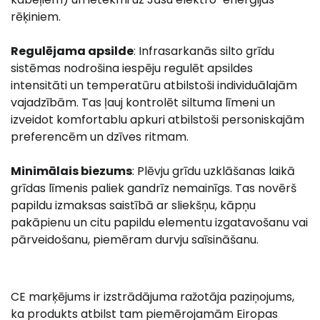
rēķiniem.
Regulējama apsilde
: Infrasarkanās silto grīdu
sistēmas nodrošina iespēju regulēt apsildes
intensitāti un temperatūru atbilstoši individuālajām
vajadzībām. Tas ļauj kontrolēt siltuma līmeni un
izveidot komfortablu apkuri atbilstoši personiskajām
preferencēm un dzīves ritmam.
Minimālais biezums
: Plēvju grīdu uzklāšanas laikā
grīdas līmenis paliek gandrīz nemainīgs. Tas novērš
papildu izmaksas saistībā ar sliekšņu, kāpņu
pakāpienu un citu papildu elementu izgatavošanu vai
pārveidošanu, piemēram durvju saīsināšanu.
CE marķējums ir izstrādājuma ražotāja paziņojums,
ka produkts atbilst tam piemērojamām Eiropas