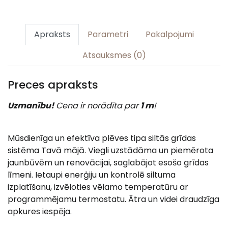
Apraksts
Parametri
Pakalpojumi
Atsauksmes (0)
Preces apraksts
Uzmanību!
Cena ir norādīta par
1 m
!
Mūsdienīga un efektīva plēves tipa siltās grīdas
sistēma Tavā mājā. Viegli uzstādāma un piemērota
jaunbūvēm un renovācijai, saglabājot esošo grīdas
līmeni. Ietaupi enerģiju un kontrolē siltuma
izplatīšanu, izvēloties vēlamo temperatūru ar
programmējamu termostatu. Ātra un videi draudzīga
apkures iespēja.