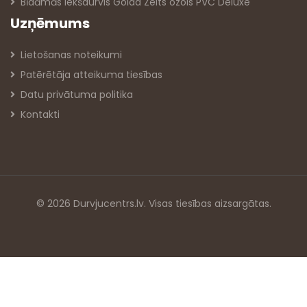
Bīdāmās iekšdurvis Golda Zelts ozols PVC Deluxe
Uzņēmums
Lietošanas noteikumi
Patērētāja atteikuma tiesības
Datu privātuma politika
Kontakti
© 2026 Durvjucentrs.lv. Visas tiesības aizsargātas.