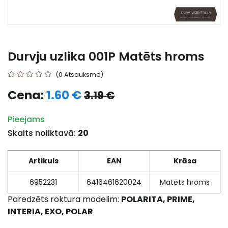
Durvju uzlika 001P Matēts hroms
(0 Atsauksme)
Cena:
1.60 €
3.19 €
Pieejams
Skaits noliktavā:
20
Artikuls
EAN
Krāsa
6952231
6416461620024
Matēts hroms
Paredzēts roktura modelim:
POLARITA, PRIME,
INTERIA, EXO, POLAR