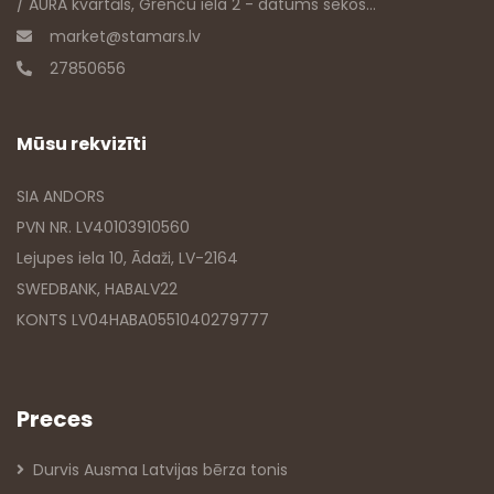
/ AURA kvartāls, Grenču iela 2 - datums sekos...
market@stamars.lv
27850656
Mūsu rekvizīti
SIA ANDORS
PVN NR. LV40103910560
Lejupes iela 10, Ādaži, LV-2164
SWEDBANK, HABALV22
KONTS LV04HABA0551040279777
Preces
Durvis Ausma Latvijas bērza tonis