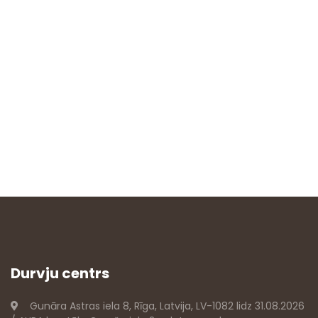
Durvju centrs
Gunāra Astras iela 8, Rīga, Latvija, LV-1082 lidz 31.08.2026