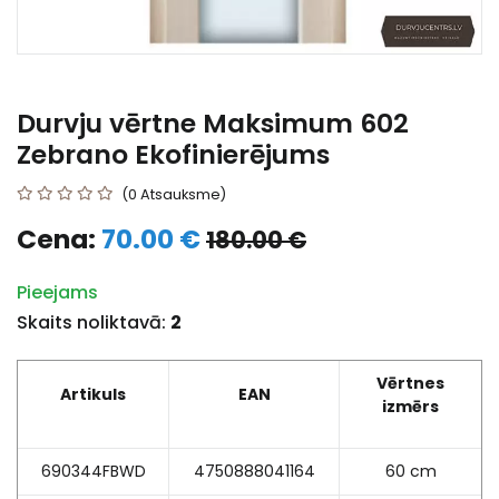
Durvju vērtne Maksimum 602
Zebrano Ekofinierējums
(0 Atsauksme)
Cena:
70.00 €
180.00 €
Pieejams
Skaits noliktavā:
2
Vērtnes
Artikuls
EAN
izmērs
690344FBWD
4750888041164
60 cm