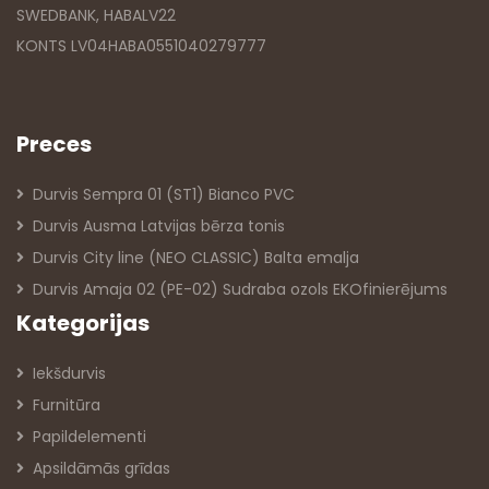
SWEDBANK, HABALV22
KONTS LV04HABA0551040279777
Preces
Durvis Sempra 01 (ST1) Bianco PVC
Durvis Ausma Latvijas bērza tonis
Durvis City line (NEO CLASSIC) Balta emalja
Durvis Amaja 02 (PE-02) Sudraba ozols EKOfinierējums
Kategorijas
Iekšdurvis
Furnitūra
Papildelementi
Apsildāmās grīdas