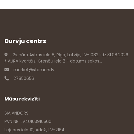
Durvju centrs
Gunāra Astras iela 8, Rīga, Latvija, LV-1082 lidz 31.08.2026
/ AURA kvartāls, Grenču iela 2 - datums sekos...
market@stamars.lv
27850656
Mūsu rekvizīti
SIA ANDORS
PVN NR. LV40103910560
Lejupes iela 10, Ādaži, LV-2164