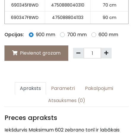
690345FBWD
4750888040310
70 cm
690347FBWD
4750888041133
90 cm
Opcijas:
900 mm
700 mm
600 mm
Pievienot grozam
Apraksts
Parametri
Pakalpojumi
Atsauksmes (0)
Preces apraksts
Iekšdurvis Maksimum 602 zebrano tonī ir labākais