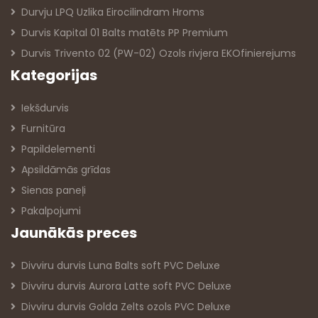
Durvju LPQ Uzlika Eirocilindram Hroms
Durvis Kapital 01 Balts matēts PP Premium
Durvis Trivento 02 (PW-02) Ozols rivjera EKOfinierejums
Kategorijas
Iekšdurvis
Furnitūra
Papildelementi
Apsildāmās grīdas
Sienas paneļi
Pakalpojumi
Jaunākās preces
Divviru durvis Luna Balts soft PVC Deluxe
Divviru durvis Aurora Latte soft PVC Deluxe
Divviru durvis Golda Zelts ozols PVC Deluxe