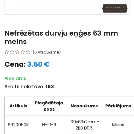
Nefrēzētas durvju eņģes 63 mm
melns
(0 Atsauksme)
Cena:
3.50 €
Pieejams
Skaits noliktavā:
163
Piegādātaja
Artikuls
Nosaukums
Pārklājums
kods
100x63x2mm-
6920060K
H-10-9
Melns
2BB D11,5