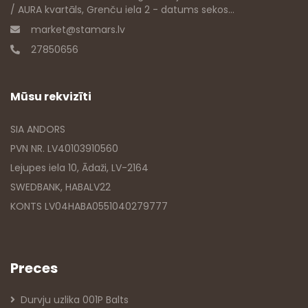
/ AURA kvartāls, Grenču iela 2 - datums sekos...
market@stamars.lv
27850656
Mūsu rekvizīti
SIA ANDORS
PVN NR. LV40103910560
Lejupes iela 10, Ādaži, LV-2164
SWEDBANK, HABALV22
KONTS LV04HABA0551040279777
Preces
Durvju uzlika 001P Balts