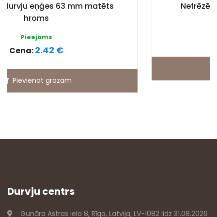
ts
Nefrēzētas durvju eņģes 63 mm zelts
Pieejams
2.34 €
Cena:
Pievienot grozam
Durvju centrs
Gunāra Astras iela 8, Rīga, Latvija, LV-1082 lidz 31.08.2026