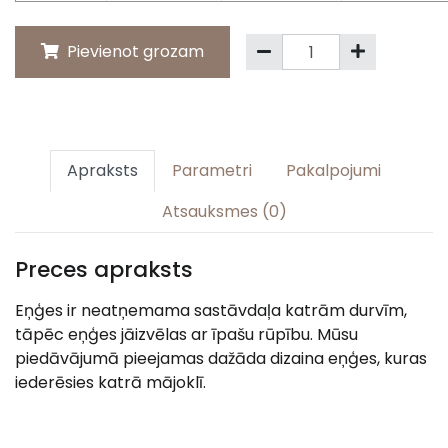
Pievienot grozam
Apraksts
Parametri
Pakalpojumi
Atsauksmes (0)
Preces apraksts
Eņģes ir neatņemama sastāvdaļa katrām durvīm,
tāpēc eņģes jāizvēlas ar īpašu rūpību. Mūsu
piedāvājumā pieejamas dažāda dizaina eņģes, kuras
iederēsies katrā mājoklī.