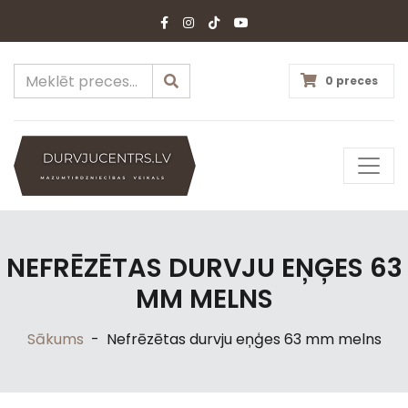
0 preces
NEFRĒZĒTAS DURVJU EŅĢES 63
MM MELNS
Sākums
-
Nefrēzētas durvju eņģes 63 mm melns