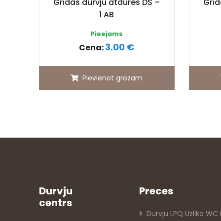
Grīdas durvju atdures DS –
Grīd
1 AB
Pieejams
3.00 €
Cena:
Pievienot grozam
Durvju
Preces
centrs
Durvju LPQ Uzlika WC