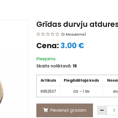
Grīdas durvju atdures
(0 Atsauksme)
Cena:
3.00 €
Pieejams
Skaits noliktavā:
15
Artikuls
Piegādātaja kods
Nosa
6952537
DS – 1 SN
At
Pievienot grozam