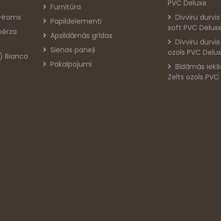
PVC Deluxe
Furnitūra
 Hroms
Divviru durvi
Papildelementi
soft PVC Delux
bērza
Apsildāmās grīdas
Divviru durvi
Sienas paneļi
ozols PVC Delu
) Bianco
Pakalpojumi
Bīdāmās iekš
Zelts ozols PVC