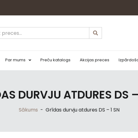
Par mums
Preču katalogs
Akcijas preces
Izpārdoš
AS DURVJU ATDURES DS –
Sākums
-
Grīdas durvju atdures DS – 1 SN