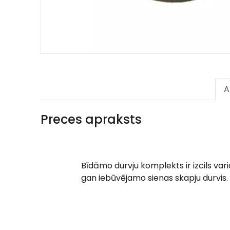
A
Preces apraksts
Bīdāmo durvju komplekts ir izcils var
gan iebūvējamo sienas skapju durvis.