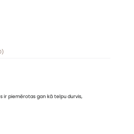
0)
s ir piemērotas gan kā telpu durvis,