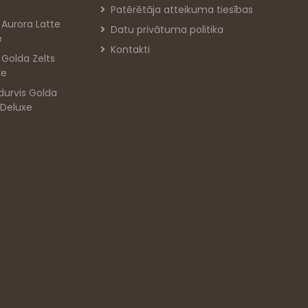
Patērētāja atteikuma tiesības
s Aurora Latte
Datu privātuma politika
e
Kontakti
s Golda Zelts
xe
durvis Golda
 Deluxe