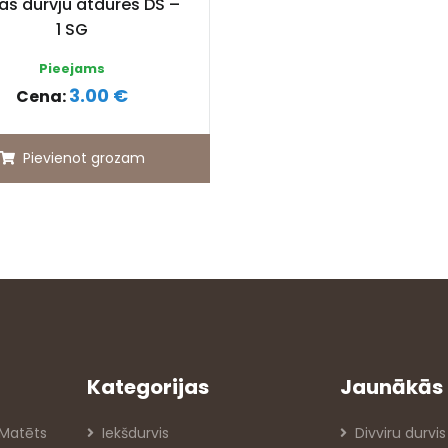
as durvju atdures DS –
1 SG
Pieejams
3.00 €
Cena:
Pievienot grozam
Kategorijas
Jaunākās 
 Matēts
Iekšdurvis
Divviru durvis