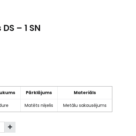
 DS – 1 SN
ukums
Pārklājums
Materiāls
dure
Matēts niķelis
Metālu sakausējums