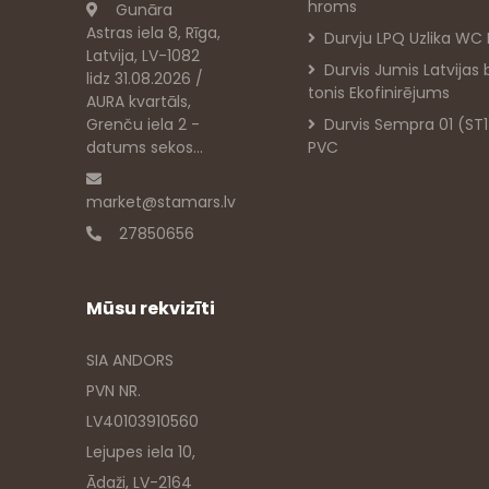
hroms
Gunāra
Astras iela 8, Rīga,
Durvju LPQ Uzlika WC
Latvija, LV-1082
Durvis Jumis Latvijas 
lidz 31.08.2026 /
tonis Ekofinirējums
AURA kvartāls,
Grenču iela 2 -
Durvis Sempra 01 (ST1
datums sekos...
PVC
market@stamars.lv
27850656
Mūsu rekvizīti
SIA ANDORS
PVN NR.
LV40103910560
Lejupes iela 10,
Ādaži, LV-2164